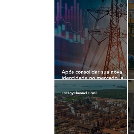
Após consolidar sua nova
identidade no mercado, a
CEO da VIORA Energia
detalha os próximos passos
EnergyChannel Brasil
da empresa e a estratégia
que coloca a experiência do
cliente no centro do
crescimento