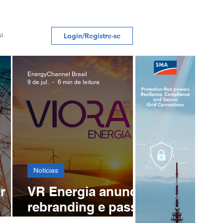
a transição energética, como
módulos solares, baterias de
lítio e cabeamento.
Login/Registre-se
il
EnergyChannel Brasil
9 de jul.
6 min de leitura
metano
ercado
Notícias
r
VR Energia anuncia
rebranding e passa
a se chamar VIORA