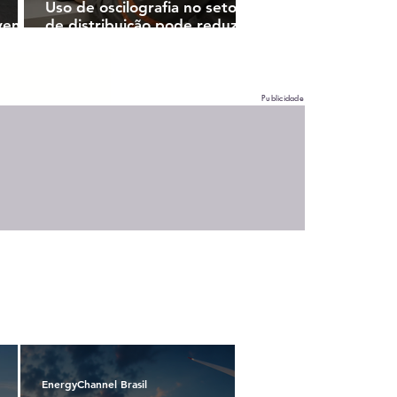
Uso de oscilografia no setor
vento
de distribuição pode reduzir
o
tempo de resposta a
faltas na rede elétrica
Publicidade
EnergyChannel Brasil