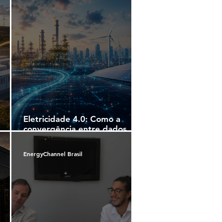
Eletricidade 4.0: Como a
convergência entre dados,
energia e automação está
redesenhando a indústria na
EnergyChannel Brasil
América Latina