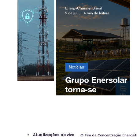
experiência: por
EnergyChannel Brasil
9 de jul.
4 min de leitura
que Customer
Experience virou
tema de Conselho
Notícias
Grupo Enersolar
torna-se
distribuidor da
Victron Energy em
Goiás e amplia
soluções para o
Agro no Centro-
Atualizações ao vivo
O Fim da Concentração Energét