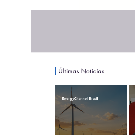
Oeste com foco e
soluções off-grid
Últimas Notícias
EnergyChannel Brasil