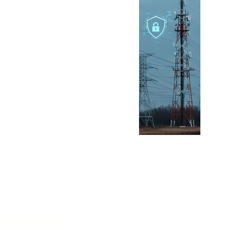
O da
Energia,
reforçando
estratégia de
os
crescimento e
posicionamento no
mercado
energético
ro