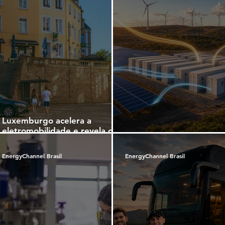
Luxemburgo acelera a
eletromobilidade e revela o
futuro dos eletropostos
A Energia do Futuro
inteligentes
EnergyChannel Brasil
EnergyChannel Brasil