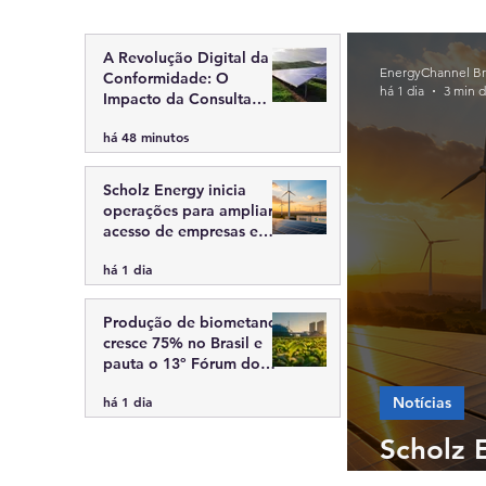
A Revolução Digital da
EnergyChannel Bra
Conformidade: O
há 1 dia
3 min d
Impacto da Consulta
Pública Inmetro nº
há 48 minutos
12/2026 no Setor de
Energia
Scholz Energy inicia
operações para ampliar
acesso de empresas e
consumidores ao
há 1 dia
Mercado Livre de Energia
Produção de biometano
cresce 75% no Brasil e
pauta o 13º Fórum do
Biogás
Notícias
há 1 dia
Scholz 
empresa