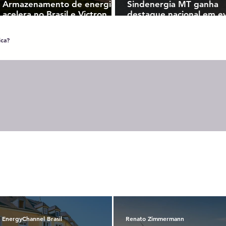
Armazenamento de energia
Sindenergia MT ganha
acelera no Brasil e Victron
destaque nacional em e
Energy aposta em sistemas
do setor elétrico em Sã
híbridos para liderar nova
Paulo
ica?
fase do mercado
EnergyChannel Brasil
Renato Zimmermann