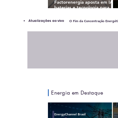
Factorenergia aposta em IA,
baterias e tecnologia para
disputar a corrida bilionária
do mercado livre de energia
Atualizações ao vivo
O Fim da Concentração Energét
no Brasil
Energia em Destaque
EnergyChannel Brasil