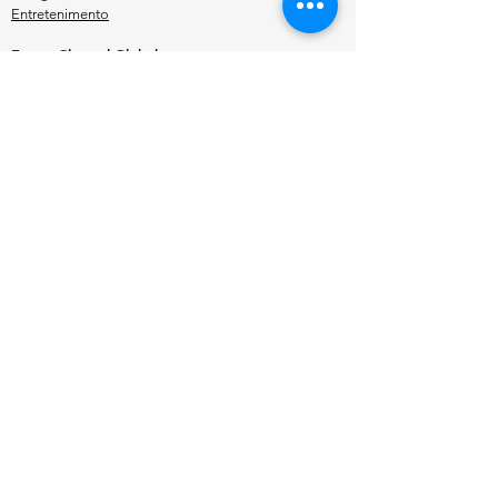
Entretenimento
EnergyChannel Global​
Central de Relacionamento
Telefone e WhatsApp
+55 (11) 95064-9016
E-mail
info@energychannel.co
Onde estamos
Av. Francisco Matarazzo, 229 - conjunto 12
Primeiro Andar - Bairro - Água Branca |
Edifício Condomínio Perdizes Business
Center - São Paulo - SP, 05001-000