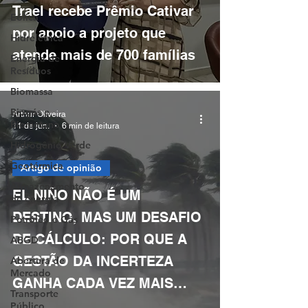
Trael recebe Prêmio Cativar
Eólica
por apoio a projeto que
Hidrelétrica
atende mais de 700 famílias
Energia de
Resíduos
Biomassa
Biogás e
Arthur Oliveira
Biometano
11 de jun.
6 min de leitura
Hidrogênio Verde
Geotérmica
Artigo de opinião
Armazenamento
EL NIÑO NÃO É UM
de energia
DESTINO, MAS UM DESAFIO
Petróleo e Gás
DE CÁLCULO: POR QUE A
ABGD
GESTÃO DA INCERTEZA
Abertura de
Mercado
GANHA CADA VEZ MAIS
Transporte
IMPORTÂNCIA NO SETOR
Público