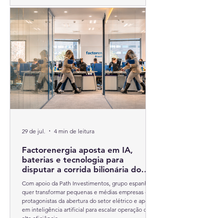
cliente.
29 de jul.
4 min de leitura
Factorenergia aposta em IA,
baterias e tecnologia para
disputar a corrida bilionária do
mercado livre de energia no Brasil
Com apoio da Path Investimentos, grupo espanhol
quer transformar pequenas e médias empresas em
protagonistas da abertura do setor elétrico e aposta
em inteligência artificial para escalar operação com