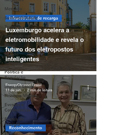
Mercado
Sustentabilidade
Infraestrutura de recarga
Tecnologia
Luxemburgo acelera a
Artigo de opinião
eletromobilidade e revela o
Brasil
futuro dos eletropostos
Mundo
inteligentes
Inovação
Política e
Regulação
EnergyChannel Brasil
Impacto Social
11 de jun.
2 min de leitura
Finanças Verdes
Eventos e
Conferências
Fontes de
Energia
Reconhecimento
Solar