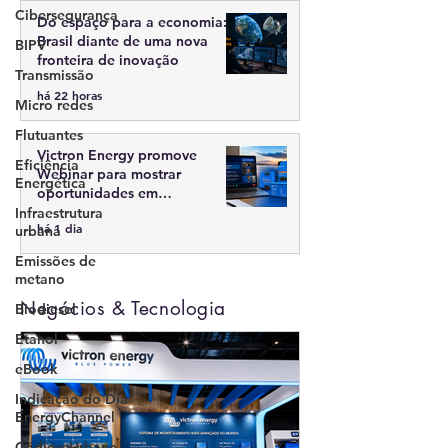
Cibersegurança
Do espaço para a economia: o
Brasil diante de uma nova
BIPV
fronteira de inovação
Transmissão
há 22 horas
Micro redes
Flutuantes
Victron Energy promove
Eficiência
Webinar para mostrar
Energética
oportunidades em
armazenamento de energia
Infraestrutura
há 1 dia
urbana
antes da Intersolar South
America
Emissões de
metano
Negócios & Tecnologia
Biodiesel
Etanol
eBook
Indicação do Dia
EnergyChannel
Código Urbano -