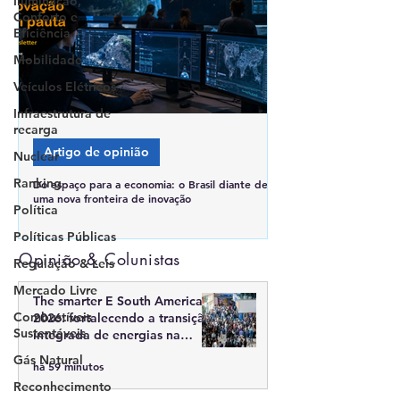
Iluminação,
Conforto e
Eficiência
Mobilidade
Veículos Elétricos
Infraestrutura de
recarga
Artigo de opinião
Nuclear
Ranking
Do espaço para a economia: o Brasil diante de
uma nova fronteira de inovação
Política
Políticas Públicas
Opinião & Colunistas
Regulação & Leis
Mercado Livre
The smarter E South America
Combustíveis
2026: fortalecendo a transição
Sustentáveis
integrada de energias na
América Latina
Gás Natural
há 59 minutos
Reconhecimento