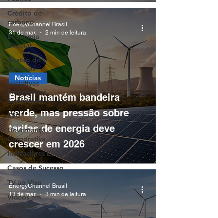
ELÉTRICO
Crédito de
carbono
EnergyChannel Brasil
31 de mar.
2 min de leitura
Economia
Circular
Gestão de
Recursos
Notícias
Iniciativas
Empresarias
Brasil mantém bandeira
Sustentávei
verde, mas pressão sobre
ESG
tarifas de energia deve
Governança
Corporativa
crescer em 2026
Indicadores ESG
Casos de Sucesso
TV ao Vivo
EnergyChannel Brasil
13 de mar.
3 min de leitura
Vídeos em
destaque