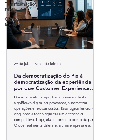
Transformação
Digital 4.0
Ciência e
Medicina
29 de jul.
5 min de leitura
Da democratização do Pix à
democratização da experiência:
por que Customer Experience
virou tema de Conselho
Durante muito tempo, transformação digital
significava digitalizar processos, automatizar
operações e reduzir custos. Essa lógica funcionou
enquanto a tecnologia era um diferencial
competitivo. Hoje, ela se tornou o ponto de partida.
O que realmente diferencia uma empresa é a
capacidade de transformar tecnologia em uma
experiência simples, integrada e relevante para o