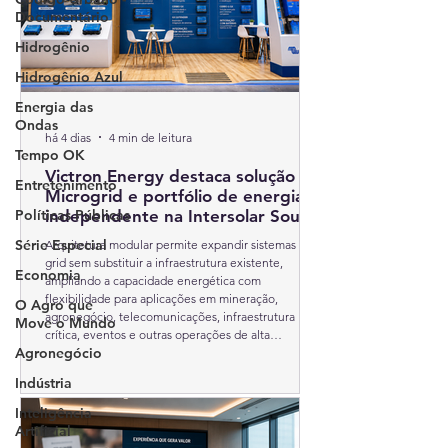
Documentário
Hidrogênio
Hidrogênio Azul
Energia das
Ondas
há 4 dias
4 min de leitura
Tempo OK
Victron Energy destaca solução
Entretenimento
Microgrid e portfólio de energia
Políticas Públicas
independente na Intersolar South
America 2026
Série Especial
Arquitetura modular permite expandir sistemas off-
grid sem substituir a infraestrutura existente,
Economia
ampliando a capacidade energética com
flexibilidade para aplicações em mineração,
O Agro que
agronegócio, telecomunicações, infraestrutura
Move o Mundo
crítica, eventos e outras operações de alta
Agronegócio
demanda;
Indústria
Inteligência
Artificial