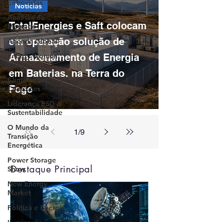
Entrevistas
Notícias
Análises de
TotalEnergies e Saft colocam
Mercado
em operação solução de
Agenda Global
Energy Women
Armazenamento de Energia
Talks
em Baterias. na Terra do
Climatempo
Fogo
Conexões
Liderança ESG &
Sustentabilidade
O Mundo da
1
/
9
Transição
Energética
Power Storage
Destaque Principal
Show
New Energy
Market
Política e Energia