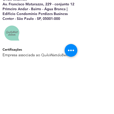
Av. Francisco Matarazzo, 229 - conjunto 12
Primeiro Andar - Bairro - Água Branca |
Edifício Condomínio Perdizes Business
Center - São Paulo - SP, 05001-000
Certificações
Empresa associada ao
QuiloWattdoBem
Saiba Mais
Sobre o EnergyChannel
Manifesto Editorial
Quem Somos
Contato
Política de Privacidade