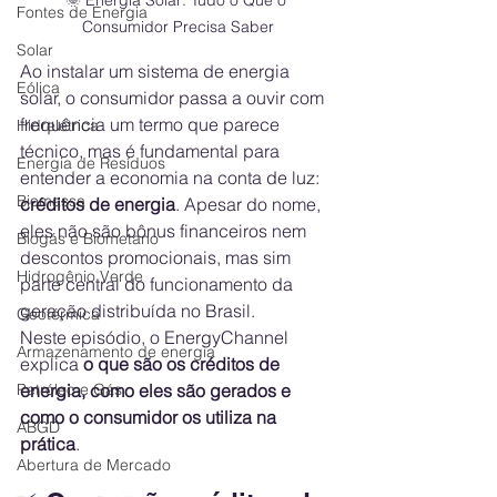
Fontes de Energia
Consumidor Precisa Saber
Solar
Ao instalar um sistema de energia 
Eólica
solar, o consumidor passa a ouvir com 
frequência um termo que parece 
Hidrelétrica
técnico, mas é fundamental para 
Energia de Resíduos
entender a economia na conta de luz: 
Biomassa
créditos de energia
. Apesar do nome, 
eles não são bônus financeiros nem 
Biogás e Biometano
descontos promocionais, mas sim 
Hidrogênio Verde
parte central do funcionamento da 
geração distribuída no Brasil.
Geotérmica
Neste episódio, o EnergyChannel 
Armazenamento de energia
explica 
o que são os créditos de 
energia, como eles são gerados e 
Petróleo e Gás
como o consumidor os utiliza na 
ABGD
prática
.
Abertura de Mercado