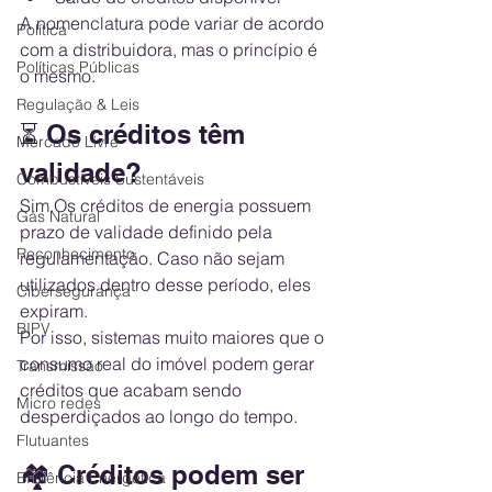
A nomenclatura pode variar de acordo 
Política
com a distribuidora, mas o princípio é 
Políticas Públicas
o mesmo.
Regulação & Leis
⏳ Os créditos têm 
Mercado Livre
validade?
Combustíveis Sustentáveis
Sim.Os créditos de energia possuem 
Gás Natural
prazo de validade definido pela 
Reconhecimento
regulamentação. Caso não sejam 
utilizados dentro desse período, eles 
Cibersegurança
expiram.
BIPV
Por isso, sistemas muito maiores que o 
consumo real do imóvel podem gerar 
Transmissão
créditos que acabam sendo 
Micro redes
desperdiçados ao longo do tempo.
Flutuantes
🏘️ Créditos podem ser 
Eficiência Energética