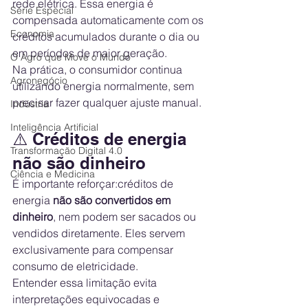
rede elétrica. Essa energia é 
Série Especial
compensada automaticamente com os 
Economia
créditos acumulados durante o dia ou 
em períodos de maior geração.
O Agro que Move o Mundo
Na prática, o consumidor continua 
Agronegócio
utilizando energia normalmente, sem 
precisar fazer qualquer ajuste manual.
Indústria
Inteligência Artificial
⚠️ Créditos de energia 
Transformação Digital 4.0
não são dinheiro
Ciência e Medicina
É importante reforçar:créditos de 
energia 
não são convertidos em 
dinheiro
, nem podem ser sacados ou 
vendidos diretamente. Eles servem 
exclusivamente para compensar 
consumo de eletricidade.
Entender essa limitação evita 
interpretações equivocadas e 