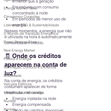
é menor que a geração
Em imóveis com consumo 
Energy Women Talks
concentrado à noite
Climatempo Conexões
Em períodos de menor uso de 
energia
Liderança ESG & Sustentabilidade
Nesses momentos, a energia que não 
O Mundo da Transição Energética
é utilizada na hora é automaticamente 
Power Storage Show
convertida em crédito.
New Energy Market
🧾 Onde os créditos 
Política e Energia
aparecem na conta de 
Iluminação, Conforto e Eficiência
luz?
Mobilidade
Na conta de energia, os créditos 
Veículos Elétricos
costumam aparecer de forma 
detalhada, indicando:
Infraestrutura de recarga
Energia injetada na rede
Nuclear
Energia compensada
Ranking
Saldo de créditos disponível