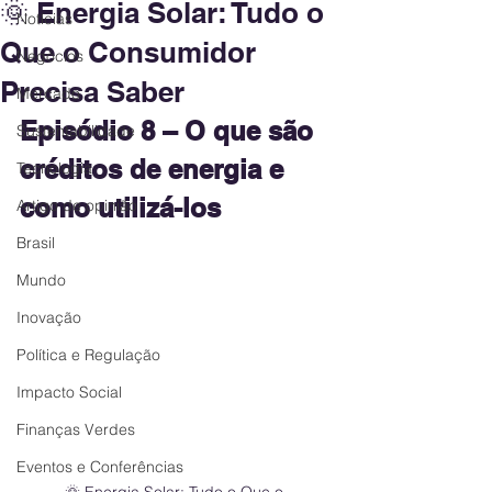
🌞 Energia Solar: Tudo o
Notícias
Que o Consumidor
Negócios
Precisa Saber
Mercado
Episódio 8 – O que são 
Sustentabilidade
créditos de energia e 
Tecnologia
como utilizá-los
Artigo de opinião
Brasil
Mundo
Inovação
Política e Regulação
Impacto Social
Finanças Verdes
Eventos e Conferências
🌞 Energia Solar: Tudo o Que o 