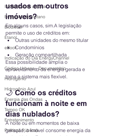
usados em outros 
Infraestrutura urbana
imóveis?
Emissões de metano
Em alguns casos, sim.A legislação 
Biodiesel
permite o uso de créditos em:
Etanol
Outras unidades do mesmo titular
Condomínios
eBook
Geração compartilhada
Indicação do Dia EnergyChannel
Essa possibilidade amplia o 
Código Urbano - Documentário
aproveitamento da energia gerada e 
torna o sistema mais flexível.
Hidrogênio
Hidrogênio Azul
🌙 Como os créditos 
Energia das Ondas
funcionam à noite e em 
Tempo OK
dias nublados?
Entretenimento
À noite ou em momentos de baixa 
geração, o imóvel consome energia da 
Políticas Públicas