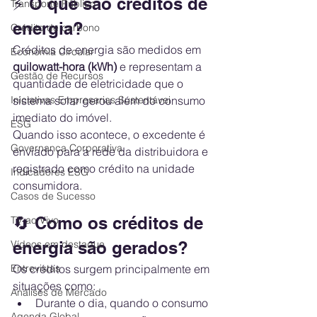
⚡ O que são créditos de 
Transporte Público
energia?
Crédito de carbono
Créditos de energia são medidos em 
Economia Circular
quilowatt-hora (kWh)
 e representam a 
Gestão de Recursos
quantidade de eletricidade que o 
sistema solar gerou além do consumo 
Iniciativas Empresarias Sustentávei
imediato do imóvel.
ESG
Quando isso acontece, o excedente é 
Governança Corporativa
enviado para a rede da distribuidora e 
registrado como crédito na unidade 
Indicadores ESG
consumidora.
Casos de Sucesso
🔄 Como os créditos de 
TV ao Vivo
energia são gerados?
Vídeos em destaque
Os créditos surgem principalmente em 
Entrevistas
situações como:
Análises de Mercado
Durante o dia, quando o consumo 
Agenda Global