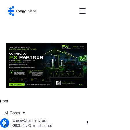
Post
All Posts
EnergyChannel Brasil
All Posts
26 de fev.
3 min de leitura