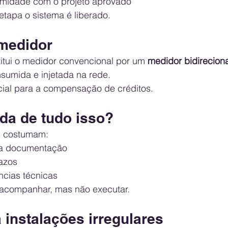
rmidade com o projeto aprovado
tapa o sistema é liberado.
 medidor
titui o medidor convencional por um 
medidor bidireciona
nsumida e injetada na rede.
ial para a compensação de créditos.
da de tudo isso?
s costumam:
 a documentação
azos
ncias técnicas
acompanhar, mas não executar.
 instalações irregulares