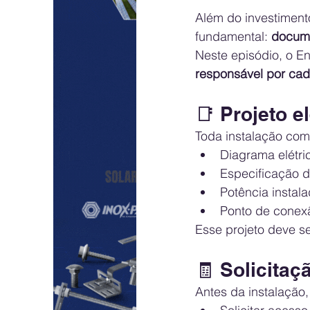
Além do investiment
fundamental: 
docume
Neste episódio, o E
responsável por ca
📑 Projeto e
Toda instalação com
Diagrama elétri
Especificação 
Potência instal
Ponto de conex
Esse projeto deve s
🧾 Solicitaç
Antes da instalação,