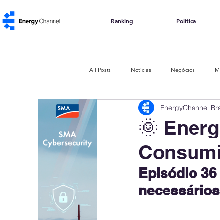
Ranking
Política
All Posts
Notícias
Negócios
M
EnergyChannel Bra
Política e Regulação
Impacto Social
🌞 Energ
Consumi
Energia de Resíduos
Biomassa
Episódio 36
necessários 
ABGD
Abertura de Mercado