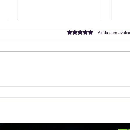
Avaliado com 0 de 5 estrel
Ainda sem avalia
🌞 Energia Solar: Tudo o
🌞 E
Que o Consumidor Precisa
Que 
Saber
Sab