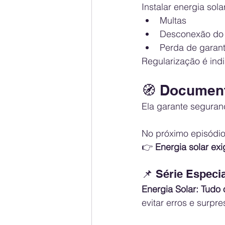
Instalar energia sol
Multas
Desconexão do 
Perda de garant
Regularização é ind
🧭 Document
Ela garante seguran
No próximo episódio
👉 
Energia solar ex
📌 Série Especi
Energia Solar: Tudo
evitar erros e surpr