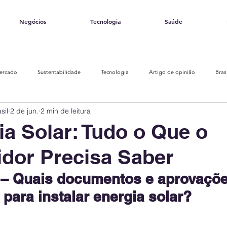
Negócios
Tecnologia
Saúde
ercado
Sustentabilidade
Tecnologia
Artigo de opinião
Bras
sil
2 de jun.
2 min de leitura
Finanças Verdes
Eventos e Conferências
Fontes de Energia
S
ia Solar: Tudo o Que o
dor Precisa Saber
Biogás e Biometano
Hidrogênio Verde
Geotérmica
Armazenament
 – Quais documentos e aprovaçõe
para instalar energia solar?
Transporte Público
Crédito de carbono
Economia Circular
Gestão d