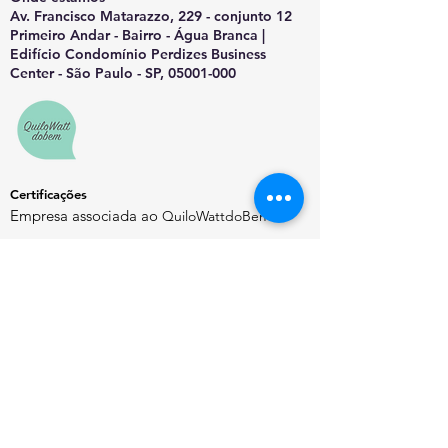
Av. Francisco Matarazzo, 229 - conjunto 12
Primeiro Andar - Bairro - Água Branca |
Edifício Condomínio Perdizes Business
Center - São Paulo - SP, 05001-000
Certificações
Empresa associada ao
QuiloWattdoBem
Saiba Mais
Sobre o EnergyChannel
Manifesto Editorial
Quem Somos
Contato
Política de Privacidade