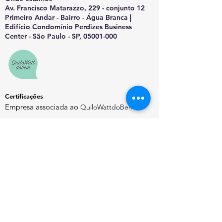
Av. Francisco Matarazzo, 229 - conjunto 12
Primeiro Andar - Bairro - Água Branca |
Edifício Condomínio Perdizes Business
Center - São Paulo - SP, 05001-000
Certificações
Empresa associada ao
QuiloWattdoBem
Saiba Mais
Sobre o EnergyChannel
Manifesto Editorial
Quem Somos
Contato
Política de Privacidade