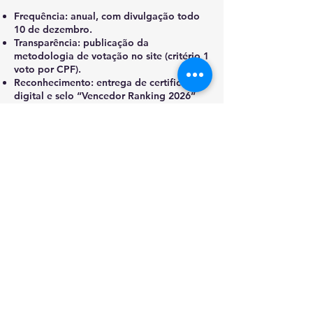
Frequência: anual, com divulgação todo
10 de dezembro.
Transparência: publicação da
metodologia de votação no site (critério 1
voto por CPF).
Reconhecimento: entrega de certificado
digital e selo “Vencedor Ranking 2026”
para as empresas premiadas.
Engajamento: publicação de reportagens
com entrevistas com os vencedores, cases
de sucesso e tendências do setor.
Expansão Global: adaptação para os 10
países listados, permitindo comparações
regionais e globais.
2026 The EnergyChannel Group.
EnergyChannel — Informação que
move o mundo
Bem-vindo ao The EnergyChannel, sua fonte de notícias
confiáveis e análises que esclarecem os temas que moldam
o mundo. Trazemos manchetes de última hora, reportagens