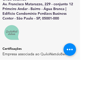
Av. Francisco Matarazzo, 229 - conjunto 12
Primeiro Andar - Bairro - Água Branca |
Edifício Condomínio Perdizes Business
Center - São Paulo - SP, 05001-000
Certificações
Empresa associada ao
QuiloWattdoBem
Saiba Mais
Sobre o EnergyChannel
Manifesto Editorial
Quem Somos
Contato
Política de Privacidade