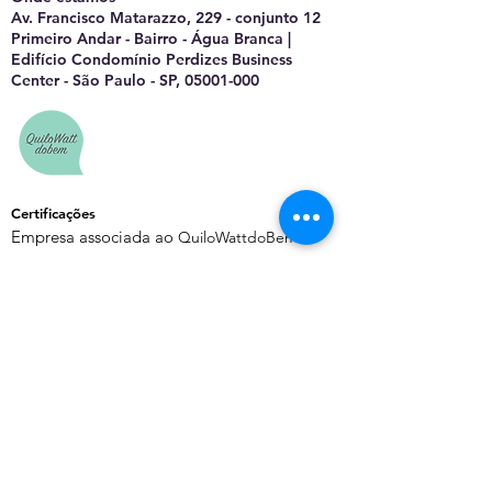
Av. Francisco Matarazzo, 229 - conjunto 12
Primeiro Andar - Bairro - Água Branca |
Edifício Condomínio Perdizes Business
Center - São Paulo - SP, 05001-000
Certificações
Empresa associada ao
QuiloWattdoBem
Saiba Mais
Sobre o EnergyChannel
Manifesto Editorial
Quem Somos
Contato
Política de Privacidade