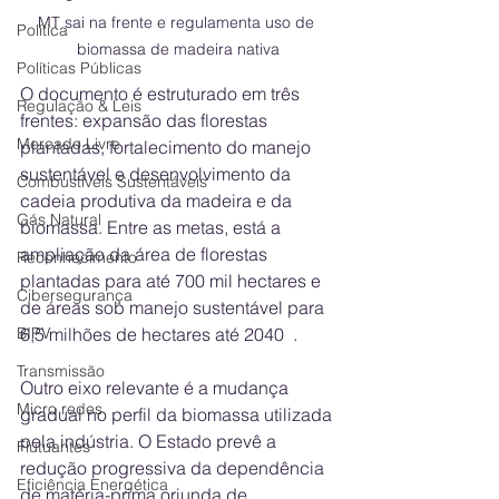
MT sai na frente e regulamenta uso de 
Política
biomassa de madeira nativa
Políticas Públicas
O documento é estruturado em três 
Regulação & Leis
frentes: expansão das florestas 
Mercado Livre
plantadas, fortalecimento do manejo 
sustentável e desenvolvimento da 
Combustíveis Sustentáveis
cadeia produtiva da madeira e da 
Gás Natural
biomassa. Entre as metas, está a 
ampliação da área de florestas 
Reconhecimento
plantadas para até 700 mil hectares e 
Cibersegurança
de áreas sob manejo sustentável para 
6,5 milhões de hectares até 2040  .
BIPV
Transmissão
Outro eixo relevante é a mudança 
Micro redes
gradual no perfil da biomassa utilizada 
pela indústria. O Estado prevê a 
Flutuantes
redução progressiva da dependência 
Eficiência Energética
de matéria-prima oriunda de 