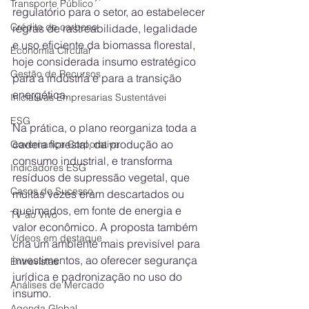
Transporte Público
regulatório para o setor, ao estabelecer 
Crédito de carbono
regras de rastreabilidade, legalidade 
e uso eficiente da biomassa florestal, 
Economia Circular
hoje considerada insumo estratégico 
Gestão de Recursos
para a indústria e para a transição 
energética.
Iniciativas Empresarias Sustentávei
ESG
Na prática, o plano reorganiza toda a 
cadeia florestal, da produção ao 
Governança Corporativa
consumo industrial, e transforma 
Indicadores ESG
resíduos de supressão vegetal, que 
Casos de Sucesso
muitas vezes eram descartados ou 
queimados, em fonte de energia e 
TV ao Vivo
valor econômico. A proposta também 
Vídeos em destaque
cria um ambiente mais previsível para 
investimentos, ao oferecer segurança 
Entrevistas
jurídica e padronização no uso do 
Análises de Mercado
insumo.
Agenda Global