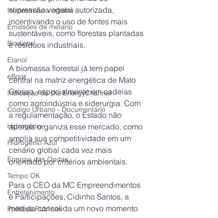
supressão vegetal autorizada, 
Infraestrutura urbana
incentivando o uso de fontes mais 
Emissões de metano
sustentáveis, como florestas plantadas 
Biodiesel
e resíduos industriais.
Etanol
A biomassa florestal já tem papel 
eBook
central na matriz energética de Mato 
Grosso, especialmente em cadeias 
Indicação do Dia EnergyChannel
como agroindústria e siderurgia. Com 
Código Urbano - Documentário
a regulamentação, o Estado não 
apenas organiza esse mercado, como 
Hidrogênio
amplia sua competitividade em um 
Hidrogênio Azul
cenário global cada vez mais 
Energia das Ondas
orientado por critérios ambientais.
Tempo OK
Para o CEO da MC Empreendimentos 
Entretenimento
e Participações, Cidinho Santos, a 
medida consolida um novo momento 
Políticas Públicas