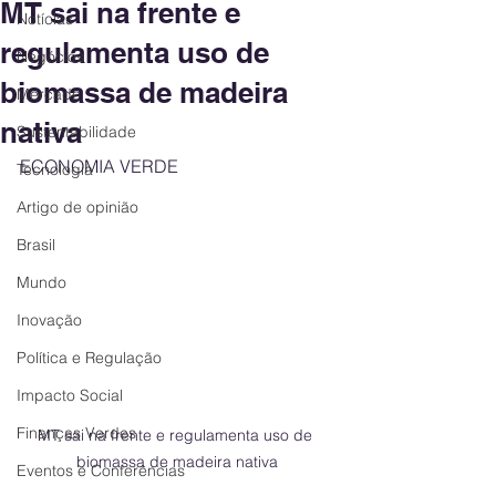
MT sai na frente e
Notícias
regulamenta uso de
Negócios
biomassa de madeira
Mercado
nativa
Sustentabilidade
ECONOMIA VERDE
Tecnologia
Artigo de opinião
Brasil
Mundo
Inovação
Política e Regulação
Impacto Social
Finanças Verdes
MT sai na frente e regulamenta uso de 
biomassa de madeira nativa
Eventos e Conferências