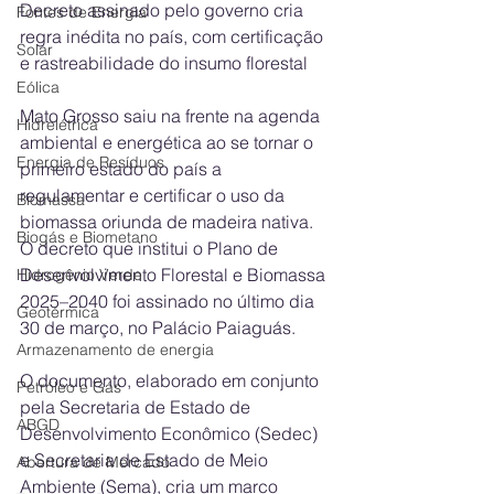
Decreto assinado pelo governo cria 
Fontes de Energia
regra inédita no país, com certificação 
Solar
e rastreabilidade do insumo florestal
Eólica
Mato Grosso saiu na frente na agenda 
Hidrelétrica
ambiental e energética ao se tornar o 
Energia de Resíduos
primeiro estado do país a 
regulamentar e certificar o uso da 
Biomassa
biomassa oriunda de madeira nativa. 
Biogás e Biometano
O decreto que institui o Plano de 
Desenvolvimento Florestal e Biomassa 
Hidrogênio Verde
2025–2040 foi assinado no último dia 
Geotérmica
30 de março, no Palácio Paiaguás.
Armazenamento de energia
O documento, elaborado em conjunto 
Petróleo e Gás
pela Secretaria de Estado de 
ABGD
Desenvolvimento Econômico (Sedec) 
e Secretaria de Estado de Meio 
Abertura de Mercado
Ambiente (Sema), cria um marco 