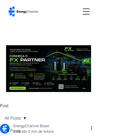
Post
All Posts
EnergyChannel Brasil
All Posts
3 de abr.
2 min de leitura