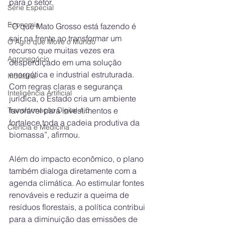
para o setor.
Série Especial
Economia
“O que Mato Grosso está fazendo é 
sair na frente ao transformar um 
O Agro que Move o Mundo
recurso que muitas vezes era 
Agronegócio
desperdiçado em uma solução 
energética e industrial estruturada. 
Indústria
Com regras claras e segurança 
Inteligência Artificial
jurídica, o Estado cria um ambiente 
favorável para investimentos e 
Transformação Digital 4.0
fortalece toda a cadeia produtiva da 
Ciência e Medicina
biomassa”, afirmou.
Além do impacto econômico, o plano 
também dialoga diretamente com a 
agenda climática. Ao estimular fontes 
renováveis e reduzir a queima de 
resíduos florestais, a política contribui 
para a diminuição das emissões de 