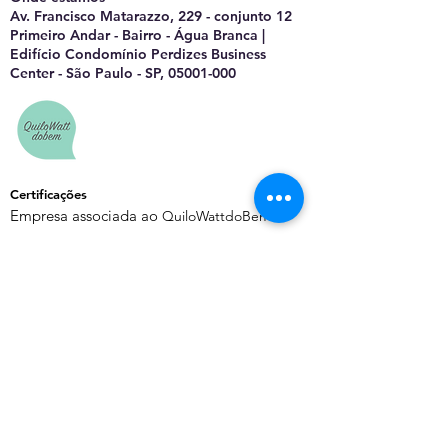
Av. Francisco Matarazzo, 229 - conjunto 12
Primeiro Andar - Bairro - Água Branca |
Edifício Condomínio Perdizes Business
Center - São Paulo - SP, 05001-000
Certificações
Empresa associada ao
QuiloWattdoBem
Saiba Mais
Sobre o EnergyChannel
Manifesto Editorial
Quem Somos
Contato
Política de Privacidade