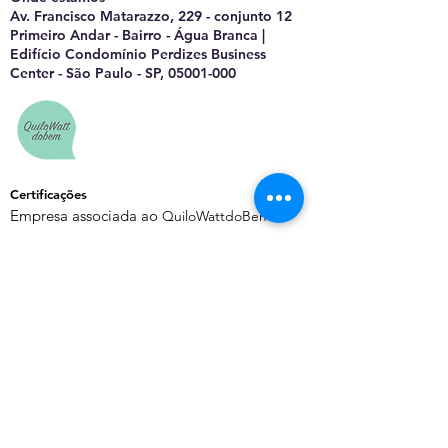
Av. Francisco Matarazzo, 229 - conjunto 12
Primeiro Andar - Bairro - Água Branca |
Edifício Condomínio Perdizes Business
Center - São Paulo - SP, 05001-000
Certificações
Empresa associada ao
QuiloWattdoBem
Saiba Mais
Sobre o EnergyChannel
Manifesto Editorial
Quem Somos
Contato
Política de Privacidade