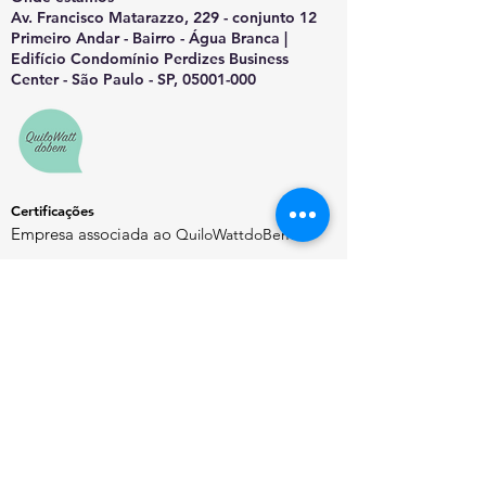
Av. Francisco Matarazzo, 229 - conjunto 12
Primeiro Andar - Bairro - Água Branca |
Edifício Condomínio Perdizes Business
Center - São Paulo - SP, 05001-000
Certificações
Empresa associada ao
QuiloWattdoBem
Saiba Mais
Sobre o EnergyChannel
Manifesto Editorial
Quem Somos
Contato
Política de Privacidade