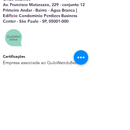
Av. Francisco Matarazzo, 229 - conjunto 12
Primeiro Andar - Bairro - Água Branca |
Edifício Condomínio Perdizes Business
Center - São Paulo - SP, 05001-000
Certificações
Empresa associada ao
QuiloWattdoBem
Saiba Mais
Sobre o EnergyChannel
Manifesto Editorial
Quem Somos
Contato
Política de Privacidade