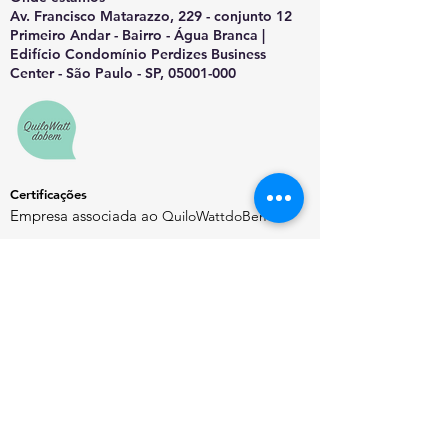
Av. Francisco Matarazzo, 229 - conjunto 12
Primeiro Andar - Bairro - Água Branca |
Edifício Condomínio Perdizes Business
Center - São Paulo - SP, 05001-000
Certificações
Empresa associada ao
QuiloWattdoBem
Saiba Mais
Sobre o EnergyChannel
Manifesto Editorial
Quem Somos
Contato
Política de Privacidade