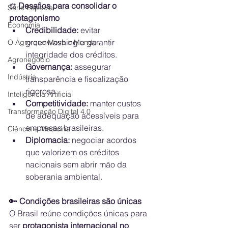
⚖️
 Desafios para consolidar o 
Série Especial
protagonismo
Economia
Credibilidade:
 evitar 
greenwashing e garantir 
O Agro que Move o Mundo
integridade dos créditos.
Agronegócio
Governança:
 assegurar 
Indústria
transparência e fiscalização 
rigorosa.
Inteligência Artificial
Competitividade:
 manter custos 
Transformação Digital 4.0
de adequação acessíveis para 
empresas brasileiras.
Ciência e Medicina
Diplomacia:
 negociar acordos 
que valorizem os créditos 
nacionais sem abrir mão da 
soberania ambiental.
🔑
 Condições brasileiras são únicas
O Brasil reúne condições únicas para 
ser 
protagonista internacional no 