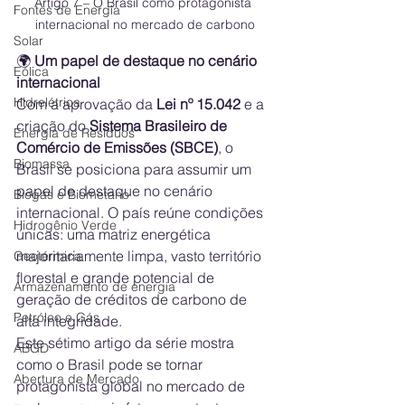
Artigo 7 – O Brasil como protagonista 
Fontes de Energia
internacional no mercado de carbono
Solar
🌍
 Um papel de destaque no cenário 
Eólica
internacional 
Hidrelétrica
Com a aprovação da 
Lei nº 15.042
 e a 
criação do 
Sistema Brasileiro de 
Energia de Resíduos
Comércio de Emissões (SBCE)
, o 
Biomassa
Brasil se posiciona para assumir um 
papel de destaque no cenário 
Biogás e Biometano
internacional. O país reúne condições 
Hidrogênio Verde
únicas: uma matriz energética 
majoritariamente limpa, vasto território 
Geotérmica
florestal e grande potencial de 
Armazenamento de energia
geração de créditos de carbono de 
Petróleo e Gás
alta integridade.
Este sétimo artigo da série mostra 
ABGD
como o Brasil pode se tornar 
Abertura de Mercado
protagonista global no mercado de 