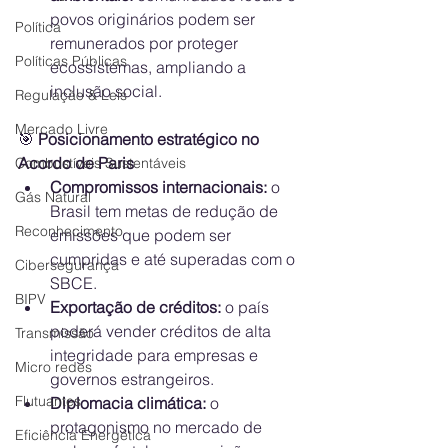
povos originários podem ser 
Política
remunerados por proteger 
Políticas Públicas
ecossistemas, ampliando a 
inclusão social.
Regulação & Leis
Mercado Livre
🎯
 Posicionamento estratégico no 
Acordo de Paris
Combustíveis Sustentáveis
Compromissos internacionais:
 o 
Gás Natural
Brasil tem metas de redução de 
Reconhecimento
emissões que podem ser 
cumpridas e até superadas com o 
Cibersegurança
SBCE.
BIPV
Exportação de créditos:
 o país 
poderá vender créditos de alta 
Transmissão
integridade para empresas e 
Micro redes
governos estrangeiros.
Flutuantes
Diplomacia climática:
 o 
protagonismo no mercado de 
Eficiência Energética