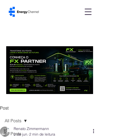
Post
All Posts
Renato Zimmermann
All Posts
2 de jun.
2 min de leitura