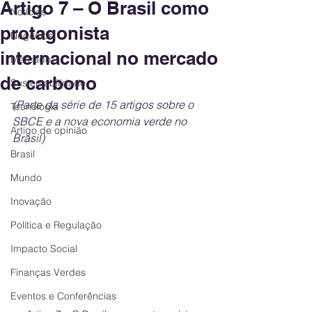
Artigo 7 – O Brasil como
Notícias
protagonista
Negócios
internacional no mercado
Mercado
de carbono
Sustentabilidade
(Parte da série de 15 artigos sobre o 
Tecnologia
SBCE e a nova economia verde no 
Artigo de opinião
Brasil)
Brasil
Mundo
Inovação
Política e Regulação
Impacto Social
Finanças Verdes
Eventos e Conferências