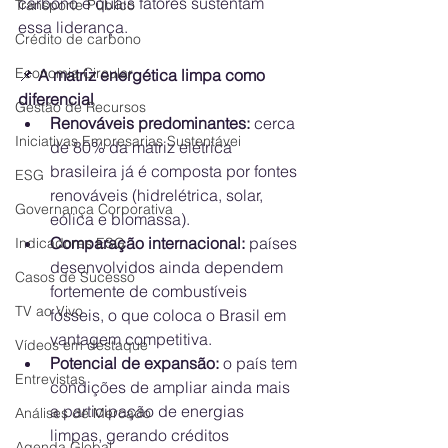
carbono e quais fatores sustentam 
Transporte Público
essa liderança.
Crédito de carbono
Economia Circular
📌
 A matriz energética limpa como 
diferencial
Gestão de Recursos
Renováveis predominantes:
 cerca 
Iniciativas Empresarias Sustentávei
de 80% da matriz elétrica 
brasileira já é composta por fontes 
ESG
renováveis (hidrelétrica, solar, 
Governança Corporativa
eólica e biomassa).
Comparação internacional:
 países 
Indicadores ESG
desenvolvidos ainda dependem 
Casos de Sucesso
fortemente de combustíveis 
TV ao Vivo
fósseis, o que coloca o Brasil em 
vantagem competitiva.
Vídeos em destaque
Potencial de expansão:
 o país tem 
Entrevistas
condições de ampliar ainda mais 
a participação de energias 
Análises de Mercado
limpas, gerando créditos 
Agenda Global