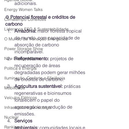
adicionais.
Energy Women Talks
⚙️
 Potencial florestal e créditos de 
Climatempo Conexões
carbono
Liderança ESG & Sustentabilidade
Amazônia:
 maior floresta tropical 
do mundo, com capacidade de 
O Mundo da Transição Energética
absorção de carbono 
Power Storage Show
incomparável.
Reflorestamento:
 projetos de 
New Energy Market
recuperação de áreas 
Política e Energia
degradadas podem gerar milhões 
Iluminação, Conforto e Eficiência
de créditos de carbono.
Agricultura sustentável:
 práticas 
Mobilidade
regenerativas e bioinsumos 
Veículos Elétricos
fortalecem o papel do 
agronegócio na redução de 
Infraestrutura de recarga
emissões.
Nuclear
Serviços 
Ranking
ambientais:
 comunidades locais e 