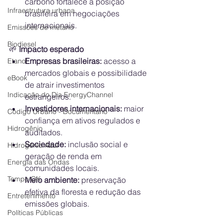
carbono fortalece a posição 
Infraestrutura urbana
brasileira em negociações 
internacionais.
Emissões de metano
Biodiesel
🌱
 Impacto esperado
Empresas brasileiras:
 acesso a 
Etanol
mercados globais e possibilidade 
eBook
de atrair investimentos 
Indicação do Dia EnergyChannel
estrangeiros.
Investidores internacionais:
 maior 
Código Urbano - Documentário
confiança em ativos regulados e 
Hidrogênio
auditados.
Sociedade:
 inclusão social e 
Hidrogênio Azul
geração de renda em 
Energia das Ondas
comunidades locais.
Tempo OK
Meio ambiente:
 preservação 
efetiva da floresta e redução das 
Entretenimento
emissões globais.
Políticas Públicas