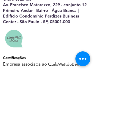
Av. Francisco Matarazzo, 229 - conjunto 12
Primeiro Andar - Bairro - Água Branca |
Edifício Condomínio Perdizes Business
Center - São Paulo - SP, 05001-000
Certificações
Empresa associada ao
QuiloWattdoBem
Saiba Mais
Sobre o EnergyChannel
Manifesto Editorial
Quem Somos
Contato
Política de Privacidade