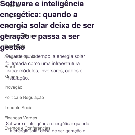
Software e inteligência
Notícias
energética: quando a
Negócios
energia solar deixa de ser
Mercado
geração e passa a ser
Sustentabilidade
gestão
Tecnologia
Durante muito tempo, a energia solar 
Artigo de opinião
foi tratada como uma infraestrutura 
Brasil
física: módulos, inversores, cabos e 
Mundo
instalação.
Inovação
Política e Regulação
Impacto Social
Finanças Verdes
Software e inteligência energética: quando 
Eventos e Conferências
a energia solar deixa de ser geração e 