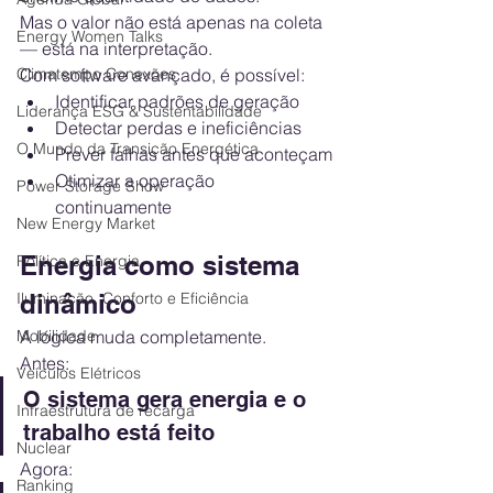
Mas o valor não está apenas na coleta 
Energy Women Talks
— está na interpretação.
Climatempo Conexões
Com software avançado, é possível:
Identificar padrões de geração
Liderança ESG & Sustentabilidade
Detectar perdas e ineficiências
O Mundo da Transição Energética
Prever falhas antes que aconteçam
Otimizar a operação 
Power Storage Show
continuamente
New Energy Market
Energia como sistema 
Política e Energia
Iluminação, Conforto e Eficiência
dinâmico
Mobilidade
A lógica muda completamente.
Antes:
Veículos Elétricos
O sistema gera energia e o 
Infraestrutura de recarga
trabalho está feito
Nuclear
Agora:
Ranking