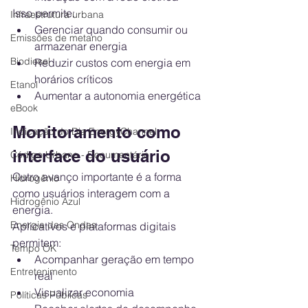
Isso permite:
Infraestrutura urbana
Gerenciar quando consumir ou 
Emissões de metano
armazenar energia
Biodiesel
Reduzir custos com energia em 
horários críticos
Etanol
Aumentar a autonomia energética
eBook
Monitoramento como 
Indicação do Dia EnergyChannel
interface do usuário
Código Urbano - Documentário
Outro avanço importante é a forma 
Hidrogênio
como usuários interagem com a 
Hidrogênio Azul
energia.
Energia das Ondas
Aplicativos e plataformas digitais 
permitem:
Tempo OK
Acompanhar geração em tempo 
Entretenimento
real
Visualizar economia
Políticas Públicas