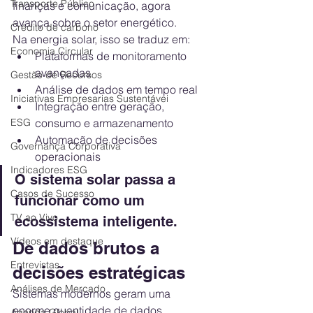
Transporte Público
finanças e comunicação, agora 
avança sobre o setor energético.
Crédito de carbono
Na energia solar, isso se traduz em:
Economia Circular
Plataformas de monitoramento 
avançadas
Gestão de Recursos
Análise de dados em tempo real
Iniciativas Empresarias Sustentávei
Integração entre geração, 
ESG
consumo e armazenamento
Automação de decisões 
Governança Corporativa
operacionais
Indicadores ESG
O sistema solar passa a 
Casos de Sucesso
funcionar como um 
TV ao Vivo
ecossistema inteligente.
Vídeos em destaque
De dados brutos a 
Entrevistas
decisões estratégicas
Análises de Mercado
Sistemas modernos geram uma 
enorme quantidade de dados.
Agenda Global