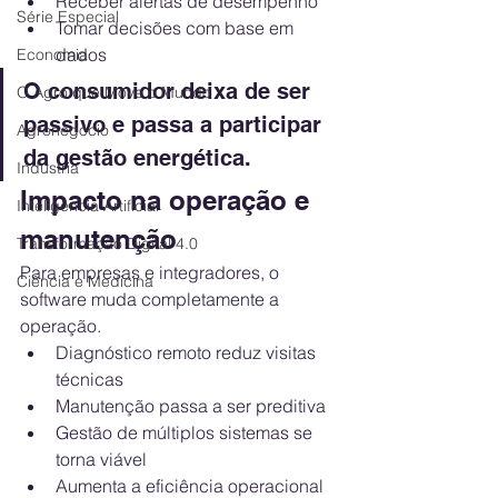
Receber alertas de desempenho
Série Especial
Tomar decisões com base em 
dados
Economia
O consumidor deixa de ser 
O Agro que Move o Mundo
passivo e passa a participar 
Agronegócio
da gestão energética.
Indústria
Impacto na operação e 
Inteligência Artificial
manutenção
Transformação Digital 4.0
Para empresas e integradores, o 
Ciência e Medicina
software muda completamente a 
operação.
Diagnóstico remoto reduz visitas 
técnicas
Manutenção passa a ser preditiva
Gestão de múltiplos sistemas se 
torna viável
Aumenta a eficiência operacional