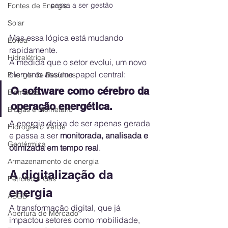
passa a ser gestão
Fontes de Energia
Solar
Mas essa lógica está mudando 
Eólica
rapidamente.
Hidrelétrica
À medida que o setor evolui, um novo 
elemento assume papel central:
Energia de Resíduos
O software como cérebro da 
Biomassa
operação energética.
Biogás e Biometano
A energia deixa de ser apenas gerada 
Hidrogênio Verde
e passa a ser 
monitorada, analisada e 
Geotérmica
otimizada em tempo real
.
Armazenamento de energia
A digitalização da 
Petróleo e Gás
energia
ABGD
A transformação digital, que já 
Abertura de Mercado
impactou setores como mobilidade, 