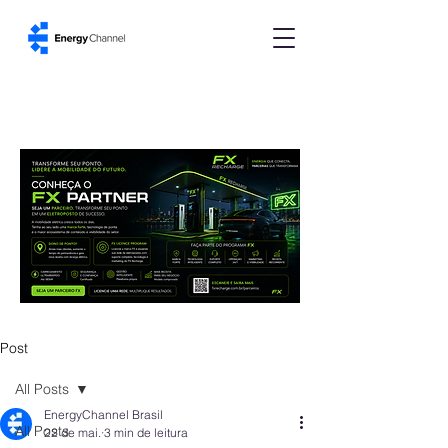
Post
All Posts
EnergyChannel Brasil
All Posts
22 de mai.
3 min de leitura