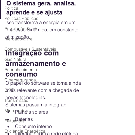
O sistema gera, analisa, 
Política
aprende e se ajusta
Políticas Públicas
Isso transforma a energia em um 
Regulação & Leis
processo dinâmico, em constante 
otimização.
Mercado Livre
Combustíveis Sustentáveis
Integração com 
Gás Natural
armazenamento e 
Reconhecimento
consumo
Cibersegurança
O papel do software se torna ainda 
mais relevante com a chegada de 
BIPV
novas tecnologias.
Transmissão
Sistemas passam a integrar:
Micro redes
Painéis solares
Baterias
Flutuantes
Consumo interno
Eficiência Energética
Interação com a rede elétrica