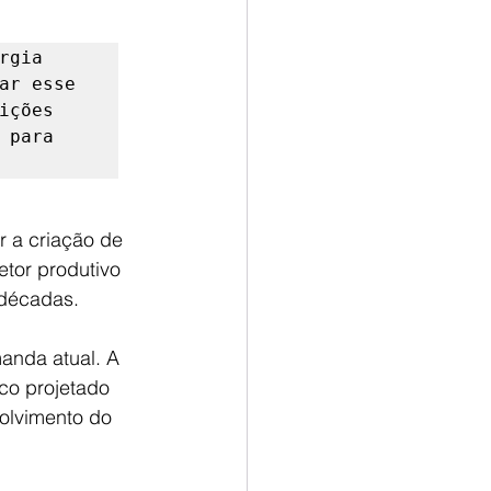
gia 
ar esse 
ções 
para 
r a criação de 
tor produtivo 
 décadas.
anda atual. A 
co projetado 
olvimento do 