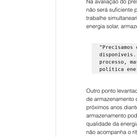
Na avaliação do pres
não será suficiente 
trabalhe simultaneam
energia solar, arma
"Precisamos 
disponíveis.
processo, ma
política ene
Outro ponto levantad
de armazenamento de
próximos anos diante
armazenamento pode a
qualidade da energi
não acompanha o ri