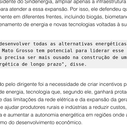
idente do Sindenergia, ampliar apenas a infraestrutura
para atender a essa expansão. Por isso, ele defendeu q
ente em diferentes frentes, incluindo biogás, biometano
zenamento de energia e novas tecnologias voltadas à su
desenvolver todas as alternativas energéticas 
 Mato Grosso tem potencial para liderar esse 
s precisa ser mais ousado na construção de uma
rgética de longo prazo", disse.
o pelo dirigente foi a necessidade de criar incentivos 
 energia, tecnologia que, segundo ele, ganhará prot
 das limitações da rede elétrica e da expansão da gera
judar produtores rurais e indústrias a reduzir custos,
a e aumentar a autonomia energética em regiões onde a 
tmo do desenvolvimento econômico.