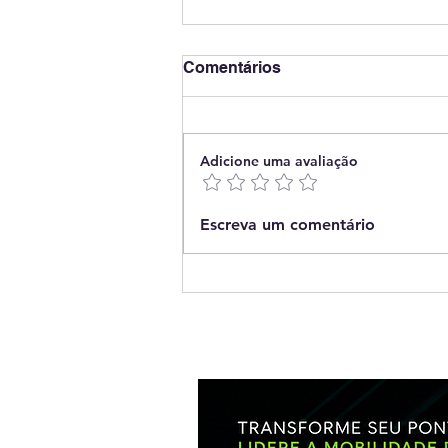
Comentários
Adicione uma avaliação
The smarter E South
Escreva um comentário
America 2026: fortalecendo
a transição integrada de
energias na América Latina