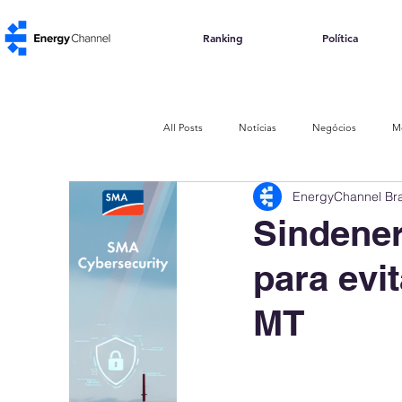
Ranking
Política
All Posts
Notícias
Negócios
M
EnergyChannel Bra
Política e Regulação
Impacto Social
Sindener
para evi
Energia de Resíduos
Biomassa
MT
ABGD
Abertura de Mercado