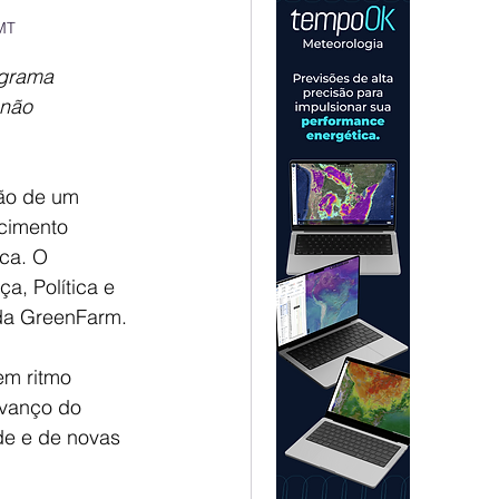
MT
ograma 
 não 
ão de um 
cimento 
ca. O 
a, Política e 
 da GreenFarm.
m ritmo 
avanço do 
de e de novas 