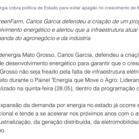
rgia cobra política de Estado para evitar apagão no crescimento de 
reenFarm, Carlos Garcia defendeu a criação de um pr
vimento energético e alertou que a infraestrutura atual
nda do agronegócio e da indústria
denergia Mato Grosso, Carlos Garcia, defendeu a criaç
e desenvolvimento energético para garantir que o cres
osso não seja freado pela falta de infraestrutura elétri
eito durante o Painel "Energia que Move o Agro: Lideranç
ealizado na quinta-feira (28.05), dentro da programação
xpansão da demanda por energia no estado já ocorre e
cional e tende a se acelerar nos próximos anos com o 
strialização, da geração distribuída, da eletromobilida
po.