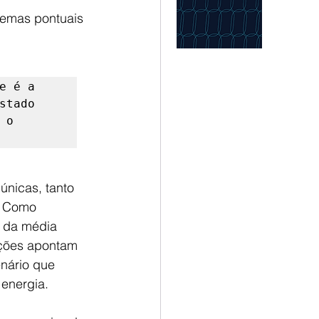
lemas pontuais 
 é a 
tado 
o 
únicas, tanto 
. Como 
 da média 
eções apontam 
nário que 
 energia.