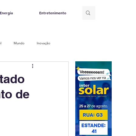
Energia
Entretenimento
il
Mundo
Inovação
olar
Eólica
Hidrelétrica
stado
to de
o de energia
Petróleo e Gás
e Recursos