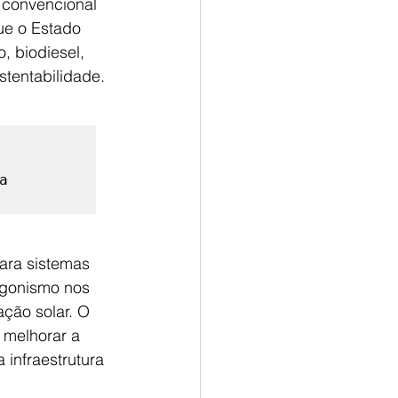
 convencional 
ue o Estado 
, biodiesel, 
stentabilidade.
 
para sistemas 
agonismo nos 
ção solar. O 
 melhorar a 
infraestrutura 