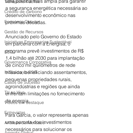
uma política mais ampla para garantir 
Transporte Público
a segurança energética necessária ao 
Crédito de carbono
desenvolvimento econômico nas 
Economia Circular
próximas décadas.
Gestão de Recursos
Anunciado pelo Governo do Estado 
Iniciativas Empresarias Sustentávei
em parceria com a Energisa, o 
programa prevê investimentos de R$ 
ESG
1,4 bilhão até 2030 para implantação 
Governança Corporativa
de cinco mil quilômetros de rede 
trifásica, beneficiando assentamentos, 
Indicadores ESG
pequenas propriedades rurais, 
Casos de Sucesso
agroindústrias e regiões que ainda 
TV ao Vivo
enfrentam limitações no fornecimento 
de energia.
Vídeos em destaque
Entrevistas
Para Garcia, o valor representa apenas 
uma parcela dos investimentos 
Análises de Mercado
necessários para solucionar os 
Agenda Global