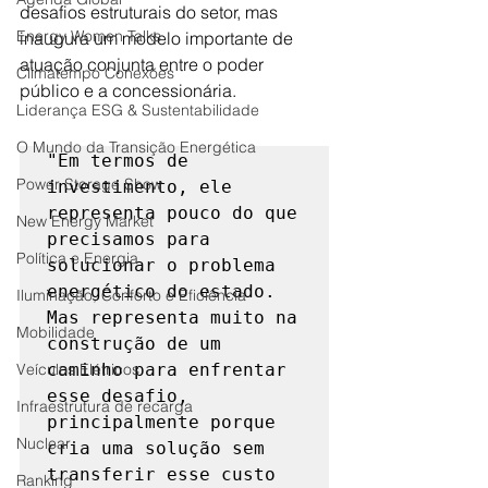
desafios estruturais do setor, mas 
Energy Women Talks
inaugura um modelo importante de 
atuação conjunta entre o poder 
Climatempo Conexões
público e a concessionária.
Liderança ESG & Sustentabilidade
O Mundo da Transição Energética
"Em termos de 
Power Storage Show
investimento, ele 
representa pouco do que 
New Energy Market
precisamos para 
Política e Energia
solucionar o problema 
energético do estado. 
Iluminação, Conforto e Eficiência
Mas representa muito na 
Mobilidade
construção de um 
Veículos Elétricos
caminho para enfrentar 
esse desafio, 
Infraestrutura de recarga
principalmente porque 
Nuclear
cria uma solução sem 
transferir esse custo 
Ranking