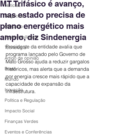
MT Trifásico é avanço,
Notícias
mas estado precisa de
Negócios
plano energético mais
Mercado
amplo, diz Sindenergia
Sustentabilidade
Presidente da entidade avalia que 
Tecnologia
programa lançado pelo Governo de 
Artigo de opinião
Mato Grosso ajuda a reduzir gargalos 
Brasil
históricos, mas alerta que a demanda 
por energia cresce mais rápido que a 
Mundo
capacidade de expansão da 
Inovação
infraestrutura.
Política e Regulação
Impacto Social
Finanças Verdes
Eventos e Conferências