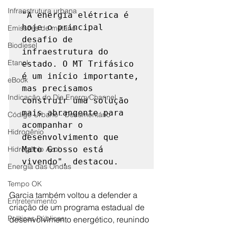
Infraestrutura urbana
"A energia elétrica é 
hoje o principal 
Emissões de metano
desafio de 
Biodiesel
infraestrutura do 
Etanol
estado. O MT Trifásico 
é um início importante, 
eBook
mas precisamos 
Indicação do Dia EnergyChannel
construir uma solução 
mais abrangente para 
Código Urbano - Documentário
acompanhar o 
Hidrogênio
desenvolvimento que 
Hidrogênio Azul
Mato Grosso está 
vivendo", destacou.
Energia das Ondas
Tempo OK
Garcia também voltou a defender a 
Entretenimento
criação de um programa estadual de 
Políticas Públicas
desenvolvimento energético, reunindo 