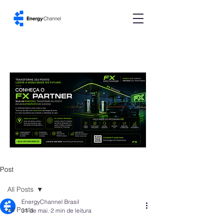
Post
All Posts
EnergyChannel Brasil
All Posts
31 de mai.
2 min de leitura