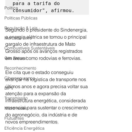
para a tarifa do 
Política
consumidor", afirmou.
Políticas Públicas
Regulação & Leis
Segundo o presidente do Sindenergia, 
a energia elétrica se tornou o principal 
Mercado Livre
gargalo de infraestrutura de Mato 
Combustíveis Sustentáveis
Grosso após os avanços registrados 
em áreas como rodovias e ferrovias.
Gás Natural
Reconhecimento
Ele cita que o estado conseguiu 
Cibersegurança
avançar na logística de transporte nos 
últimos anos e agora precisa voltar sua 
BIPV
atenção para a expansão da 
Transmissão
infraestrutura energética, considerada 
essencial para sustentar o crescimento 
Micro redes
do agronegócio, da indústria e de 
Flutuantes
novos empreendimentos.
Eficiência Energética