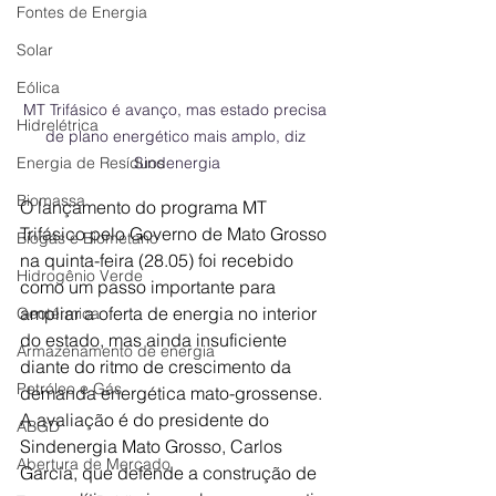
Fontes de Energia
Solar
Eólica
MT Trifásico é avanço, mas estado precisa 
Hidrelétrica
de plano energético mais amplo, diz 
Energia de Resíduos
Sindenergia
Biomassa
O lançamento do programa MT 
Trifásico pelo Governo de Mato Grosso 
Biogás e Biometano
na quinta-feira (28.05) foi recebido 
Hidrogênio Verde
como um passo importante para 
ampliar a oferta de energia no interior 
Geotérmica
do estado, mas ainda insuficiente 
Armazenamento de energia
diante do ritmo de crescimento da 
Petróleo e Gás
demanda energética mato-grossense. 
A avaliação é do presidente do 
ABGD
Sindenergia Mato Grosso, Carlos 
Abertura de Mercado
Garcia, que defende a construção de 