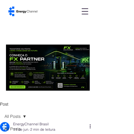
Post
All Posts
EnergyChannel Brasil
All Posts
11 de jun.
2 min de leitura