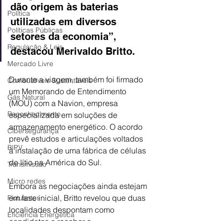
dão origem às baterias 
Política
utilizadas em diversos 
Políticas Públicas
setores da economia”, 
Regulação & Leis
destacou Merivaldo Britto.
Mercado Livre
Durante a viagem, também foi firmado 
Combustíveis Sustentáveis
um Memorando de Entendimento 
Gás Natural
(MOU) com a Navion, empresa 
Reconhecimento
especializada em soluções de 
armazenamento energético. O acordo 
Cibersegurança
prevê estudos e articulações voltados 
BIPV
à instalação de uma fábrica de células 
de lítio na América do Sul.
Transmissão
Micro redes
Embora as negociações ainda estejam 
em fase inicial, Britto revelou que duas 
Flutuantes
localidades despontam como 
Eficiência Energética