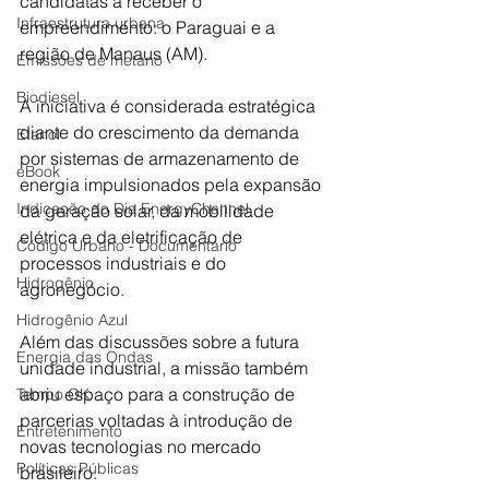
candidatas a receber o 
Infraestrutura urbana
empreendimento: o Paraguai e a 
região de Manaus (AM).
Emissões de metano
Biodiesel
A iniciativa é considerada estratégica 
diante do crescimento da demanda 
Etanol
por sistemas de armazenamento de 
eBook
energia impulsionados pela expansão 
Indicação do Dia EnergyChannel
da geração solar, da mobilidade 
elétrica e da eletrificação de 
Código Urbano - Documentário
processos industriais e do 
Hidrogênio
agronegócio.
Hidrogênio Azul
Além das discussões sobre a futura 
Energia das Ondas
unidade industrial, a missão também 
abriu espaço para a construção de 
Tempo OK
parcerias voltadas à introdução de 
Entretenimento
novas tecnologias no mercado 
Políticas Públicas
brasileiro.