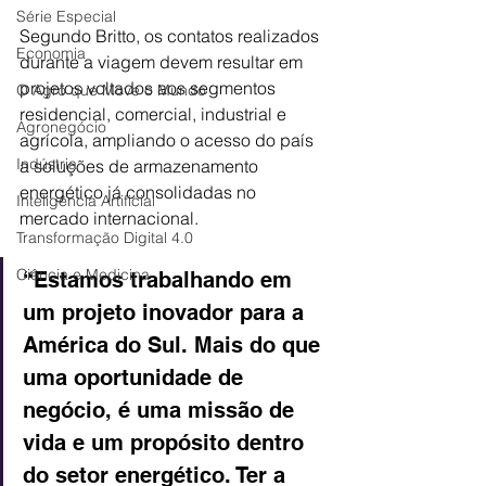
Série Especial
Segundo Britto, os contatos realizados 
Economia
durante a viagem devem resultar em 
projetos voltados aos segmentos 
O Agro que Move o Mundo
residencial, comercial, industrial e 
Agronegócio
agrícola, ampliando o acesso do país 
Indústria
a soluções de armazenamento 
energético já consolidadas no 
Inteligência Artificial
mercado internacional.
Transformação Digital 4.0
Ciência e Medicina
“Estamos trabalhando em 
um projeto inovador para a 
América do Sul. Mais do que 
uma oportunidade de 
negócio, é uma missão de 
vida e um propósito dentro 
do setor energético. Ter a 