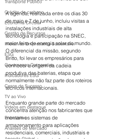
Transporte Público
Crédito de carbono
A agenda, realizada entre os dias 30 
de maio e 7 de junho, incluiu visitas a 
Economia Circular
instalações industriais de alta 
Gestão de Recursos
tecnologia e participação na SNEC, 
maior feira de energia solar do mundo. 
Iniciativas Empresarias Sustentávei
O diferencial da missão, segundo 
ESG
Britto, foi levar os empresários para 
Governança Corporativa
conhecer a origem da cadeia 
produtiva das baterias, etapa que 
Indicadores ESG
normalmente não faz parte dos roteiros 
Casos de Sucesso
técnicos internacionais.
TV ao Vivo
Enquanto grande parte do mercado 
Vídeos em destaque
concentra atenção nos fabricantes que 
montam os sistemas de 
Entrevistas
armazenamento para aplicações 
Análises de Mercado
residenciais, comerciais, industriais e 
Agenda Global