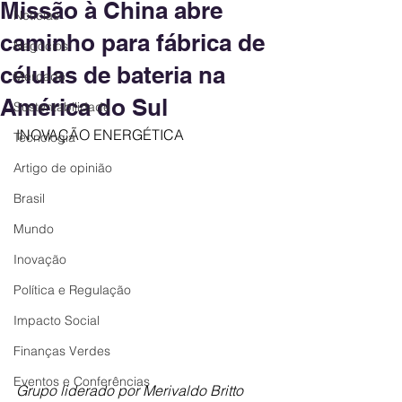
Missão à China abre
Notícias
caminho para fábrica de
Negócios
células de bateria na
Mercado
América do Sul
Sustentabilidade
INOVAÇÃO ENERGÉTICA
Tecnologia
Artigo de opinião
Brasil
Mundo
Inovação
Política e Regulação
Impacto Social
Finanças Verdes
Eventos e Conferências
Grupo liderado por Merivaldo Britto 