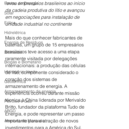
levou empresários brasileiros ao início 
Fontes de Energia
da cadeia produtiva do lítio e avançou 
Solar
em negociações para instalação de 
Eólica
unidade industrial no continente
Hidrelétrica
Mais do que conhecer fabricantes de 
Energia de Resíduos
baterias, um grupo de 15 empresários 
brasileiros teve acesso a uma etapa 
Biomassa
raramente visitada por delegações 
Biogás e Biometano
internacionais: a produção das células 
Hidrogênio Verde
de lítio, componente considerado o 
coração dos sistemas de 
Geotérmica
armazenamento de energia. A 
Armazenamento de energia
experiência ocorreu durante missão 
técnica à China liderada por Merivaldo 
Petróleo e Gás
Britto, fundador da plataforma Tudo de 
ABGD
Energia, e pode representar um passo 
importante para a atração de novos 
Abertura de Mercado
investimentos para a América do Sul.