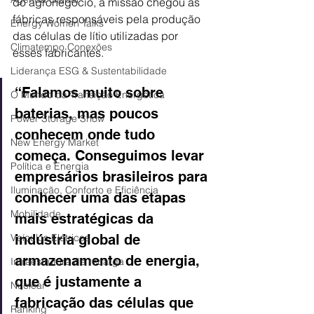
do agronegócio, a missão chegou às 
fábricas responsáveis pela produção 
Energy Women Talks
das células de lítio utilizadas por 
Climatempo Conexões
esses fabricantes.
Liderança ESG & Sustentabilidade
“Falamos muito sobre 
O Mundo da Transição Energética
baterias, mas poucos 
Power Storage Show
conhecem onde tudo 
New Energy Market
começa. Conseguimos levar 
Política e Energia
empresários brasileiros para 
Iluminação, Conforto e Eficiência
conhecer uma das etapas 
Mobilidade
mais estratégicas da 
Veículos Elétricos
indústria global de 
armazenamento de energia, 
Infraestrutura de recarga
que é justamente a 
Nuclear
fabricação das células que 
Ranking