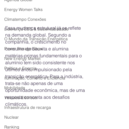
Energy Women Talks
Climatempo Conexões
Essa mudança estrutural já se reflete 
Liderança ESG & Sustentabilidade
na demanda global. Segundo a 
O Mundo da Transição Energética
companhia, o crescimento no 
consumo de bauxita e alumina 
Power Storage Show
matérias-primas fundamentais para o 
New Energy Market
alumínio tem sido consistente nos 
Política e Energia
últimos anos, impulsionado pela 
transição energética. Para a indústria, 
Iluminação, Conforto e Eficiência
trata-se não apenas de uma 
Mobilidade
oportunidade econômica, mas de uma 
resposta concreta aos desafios 
Veículos Elétricos
climáticos.
Infraestrutura de recarga
Nuclear
Ranking