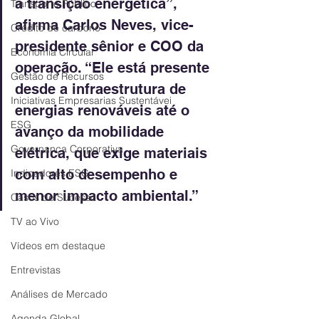
a transição energética”, 
Transporte Público
afirma Carlos Neves, vice-
Crédito de carbono
presidente sênior e COO da 
Economia Circular
operação. “Ele está presente 
Gestão de Recursos
desde a infraestrutura de 
Iniciativas Empresarias Sustentávei
energias renováveis até o 
ESG
avanço da mobilidade 
Governança Corporativa
elétrica, que exige materiais 
com alto desempenho e 
Indicadores ESG
menor impacto ambiental.”
Casos de Sucesso
TV ao Vivo
Vídeos em destaque
Entrevistas
Análises de Mercado
Agenda Global