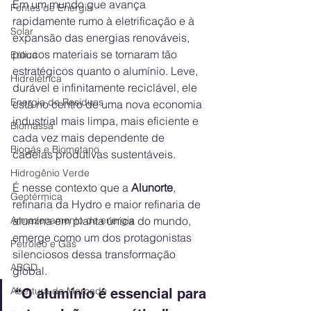
Em um mundo que avança 
Fontes de Energia
rapidamente rumo à eletrificação e à 
Solar
expansão das energias renováveis, 
poucos materiais se tornaram tão 
Eólica
estratégicos quanto o alumínio. Leve, 
Hidrelétrica
durável e infinitamente reciclável, ele 
Energia de Resíduos
está no centro de uma nova economia 
industrial mais limpa, mais eficiente e 
Biomassa
cada vez mais dependente de 
Biogás e Biometano
cadeias produtivas sustentáveis.
Hidrogênio Verde
É nesse contexto que a 
Alunorte
, 
Geotérmica
refinaria da Hydro e maior refinaria de 
alumina em planta única do mundo, 
Armazenamento de energia
emerge como um dos protagonistas 
Petróleo e Gás
silenciosos dessa transformação 
ABGD
global.
Abertura de Mercado
“O alumínio é essencial para 