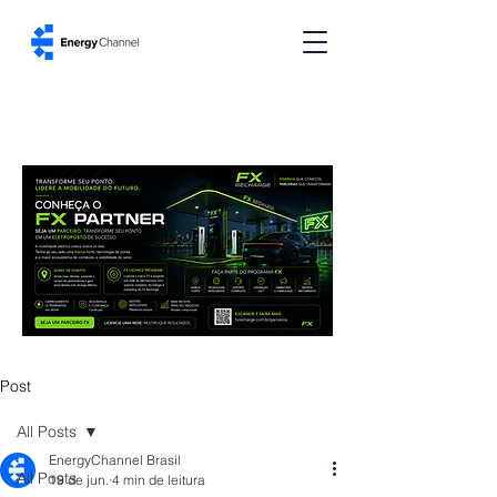
Post
All Posts
EnergyChannel Brasil
All Posts
19 de jun.
4 min de leitura