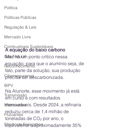
Política
Políticas Públicas
Regulação & Leis
Mercado Livre
Combustíveis Sustentáveis
A equação do baixo carbono
Gás Natural
Mas há um ponto crítico nessa 
equação: para que o alumínio seja, de 
Reconhecimento
fato, parte da solução, sua produção 
Cibersegurança
precisa ser descarbonizada.
BIPV
Na Alunorte, esse movimento já está 
Transmissão
em curso e com resultados 
mensuráveis. Desde 2024, a refinaria 
Micro redes
reduziu cerca de 1,4 milhão de 
Flutuantes
toneladas de CO₂ por ano, o 
Eficiência Energética
equivalente a aproximadamente 35% 