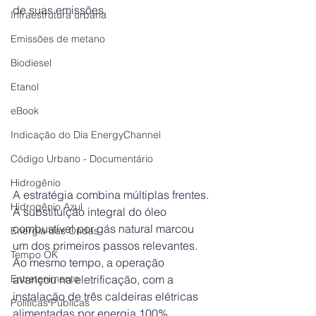
de suas emissões.
Infraestrutura urbana
Emissões de metano
Biodiesel
Etanol
eBook
Indicação do Dia EnergyChannel
Código Urbano - Documentário
Hidrogênio
A estratégia combina múltiplas frentes. 
Hidrogênio Azul
A substituição integral do óleo 
combustível por gás natural marcou 
Energia das Ondas
um dos primeiros passos relevantes. 
Tempo OK
Ao mesmo tempo, a operação 
avançou na eletrificação, com a 
Entretenimento
instalação de três caldeiras elétricas 
Políticas Públicas
alimentadas por energia 100% 