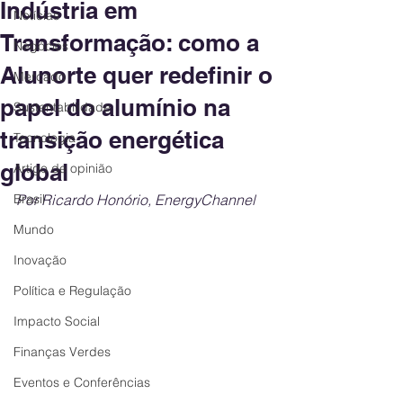
Indústria em
Notícias
Transformação: como a
Negócios
Alunorte quer redefinir o
Mercado
papel do alumínio na
Sustentabilidade
transição energética
Tecnologia
global
Artigo de opinião
Brasil
Por Ricardo Honório, EnergyChannel
Mundo
Inovação
Política e Regulação
Impacto Social
Finanças Verdes
Eventos e Conferências