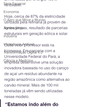
Série Especial
renovável.
Economia
Hoje, cerca de 87% da eletricidade 
O Agro que Move o Mundo
utilizada pela refinaria já provém de 
fontes limpas, resultado de parcerias 
Agronegócio
estruturais em geração eólica e solar.
Indústria
Inteligência Artificial
Outro vetor promissor está na 
biomassa. Em parceria com a 
Transformação Digital 4.0
Universidade Federal do Pará, a 
Ciência e Medicina
empresa desenvolve uma solução 
inovadora baseada no uso do caroço 
de açaí um resíduo abundante na 
região amazônica como alternativa ao 
carvão mineral. Mais de 100 mil 
toneladas já vêm sendo utilizadas 
nesse modelo.
“Estamos indo além do 