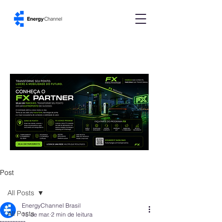
Post
All Posts
EnergyChannel Brasil
All Posts
15 de mar.
2 min de leitura