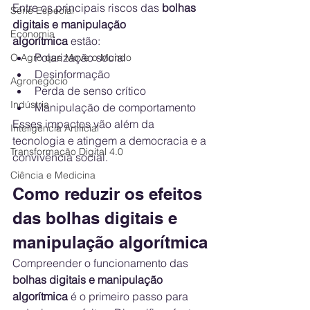
Entre os principais riscos das 
bolhas 
Série Especial
digitais e manipulação 
Economia
algorítmica
 estão:
Polarização social
O Agro que Move o Mundo
Desinformação
Agronegócio
Perda de senso crítico
Indústria
Manipulação de comportamento
Esses impactos vão além da 
Inteligência Artificial
tecnologia e atingem a democracia e a 
Transformação Digital 4.0
convivência social.
Ciência e Medicina
Como reduzir os efeitos 
das bolhas digitais e 
manipulação algorítmica
Compreender o funcionamento das 
bolhas digitais e manipulação 
algorítmica
 é o primeiro passo para 