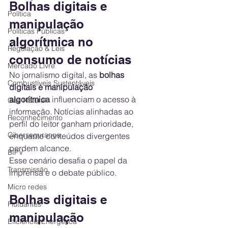
Bolhas digitais e 
Política
manipulação 
Políticas Públicas
algorítmica no 
Regulação & Leis
consumo de notícias
Mercado Livre
No jornalismo digital, as 
bolhas 
Combustíveis Sustentáveis
digitais e manipulação 
algorítmica
 influenciam o acesso à 
Gás Natural
informação. Notícias alinhadas ao 
Reconhecimento
perfil do leitor ganham prioridade, 
Cibersegurança
enquanto conteúdos divergentes 
perdem alcance.
BIPV
Esse cenário desafia o papel da 
Transmissão
imprensa e o debate público.
Micro redes
Bolhas digitais e 
Flutuantes
manipulação 
Eficiência Energética