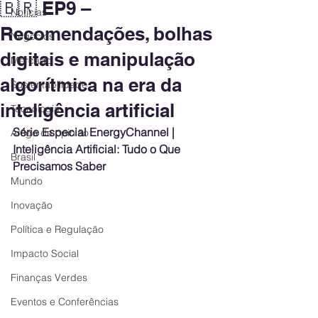
🇧🇷 EP9 –
Notícias
Recomendações, bolhas
Negócios
digitais e manipulação
Mercado
algorítmica na era da
Sustentabilidade
inteligência artificial
Tecnologia
Série Especial EnergyChannel | 
Artigo de opinião
Inteligência Artificial: Tudo o Que 
Brasil
Precisamos Saber
Mundo
Inovação
Política e Regulação
Impacto Social
Finanças Verdes
Eventos e Conferências