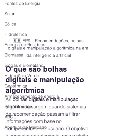
Fontes de Energia
Solar
Eólica
Hidrelétrica
🇧🇷 EP9 – Recomendações, bolhas 
Energia de Resíduos
digitais e manipulação algorítmica na era 
Biomassa
da inteligência artificial
Biogás e Biometano
O que são bolhas 
Hidrogênio Verde
digitais e manipulação 
Geotérmica
algorítmica
Armazenamento de energia
As 
bolhas digitais e manipulação 
algorítmica
 surgem quando sistemas 
Petróleo e Gás
de recomendação passam a filtrar 
ABGD
informações com base no 
Abertura de Mercado
comportamento do usuário. O objetivo 
é aumentar engajamento, mas o efeito 