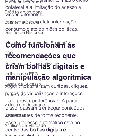
Transporte Público
colateral é a limitação do acesso a 
Crédito de carbono
visões diferentes.
Esse fenômeno afeta informação, 
Economia Circular
consumo e até opiniões políticas.
Gestão de Recursos
Iniciativas Empresarias Sustentávei
Como funcionam as 
ESG
recomendações que 
Governança Corporativa
criam bolhas digitais e 
Indicadores ESG
manipulação algorítmica
Casos de Sucesso
Algoritmos analisam curtidas, cliques, 
tempo de visualização e interações 
TV ao Vivo
para prever preferências. A partir 
Vídeos em destaque
disso, passam a entregar conteúdos 
semelhantes de forma recorrente.
Entrevistas
Esse processo automático está no 
Análises de Mercado
centro das 
bolhas digitais e 
Agenda Global