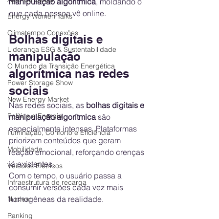
manipulação algorítmica
, moldando o 
que cada pessoa vê online.
Energy Women Talks
Climatempo Conexões
Bolhas digitais e 
Liderança ESG & Sustentabilidade
manipulação 
O Mundo da Transição Energética
algorítmica nas redes 
Power Storage Show
sociais
New Energy Market
Nas redes sociais, as 
bolhas digitais e 
Política e Energia
manipulação algorítmica
 são 
especialmente intensas. Plataformas 
Iluminação, Conforto e Eficiência
priorizam conteúdos que geram 
Mobilidade
reação emocional, reforçando crenças 
já existentes.
Veículos Elétricos
Com o tempo, o usuário passa a 
Infraestrutura de recarga
consumir versões cada vez mais 
homogêneas da realidade.
Nuclear
Ranking