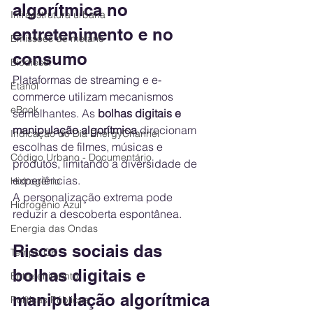
algorítmica no 
Infraestrutura urbana
entretenimento e no 
Emissões de metano
consumo
Biodiesel
Plataformas de streaming e e-
Etanol
commerce utilizam mecanismos 
eBook
semelhantes. As 
bolhas digitais e 
manipulação algorítmica
 direcionam 
Indicação do Dia EnergyChannel
escolhas de filmes, músicas e 
Código Urbano - Documentário
produtos, limitando a diversidade de 
experiências.
Hidrogênio
A personalização extrema pode 
Hidrogênio Azul
reduzir a descoberta espontânea.
Energia das Ondas
Riscos sociais das 
Tempo OK
bolhas digitais e 
Entretenimento
manipulação algorítmica
Políticas Públicas