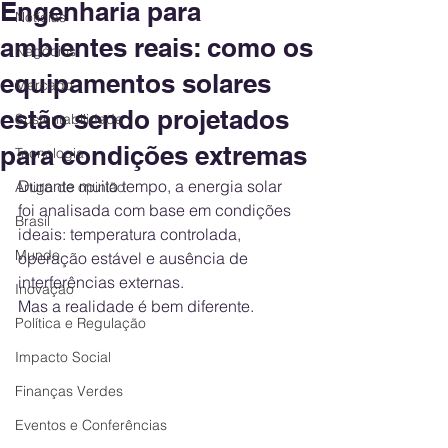
Engenharia para
Notícias
ambientes reais: como os
Negócios
equipamentos solares
Mercado
estão sendo projetados
Sustentabilidade
para condições extremas
Tecnologia
Durante muito tempo, a energia solar 
Artigo de opinião
foi analisada com base em condições 
Brasil
ideais: temperatura controlada, 
Mundo
operação estável e ausência de 
interferências externas.
Inovação
Mas a realidade é bem diferente.
Política e Regulação
Impacto Social
Finanças Verdes
Eventos e Conferências