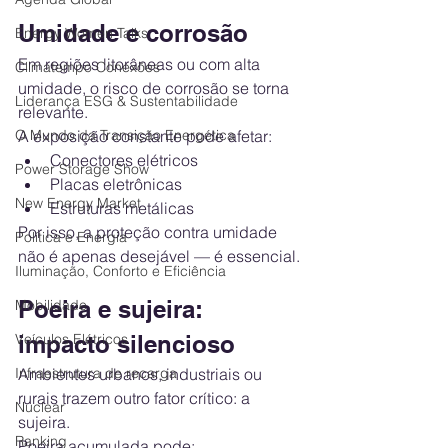
Umidade e corrosão
Energy Women Talks
Em regiões litorâneas ou com alta 
Climatempo Conexões
umidade, o risco de corrosão se torna 
Liderança ESG & Sustentabilidade
relevante.
O Mundo da Transição Energética
A exposição constante pode afetar:
Conectores elétricos
Power Storage Show
Placas eletrônicas
New Energy Market
Estruturas metálicas
Por isso, a proteção contra umidade 
Política e Energia
não é apenas desejável — é essencial.
Iluminação, Conforto e Eficiência
Poeira e sujeira: 
Mobilidade
Veículos Elétricos
impacto silencioso
Infraestrutura de recarga
Ambientes urbanos, industriais ou 
rurais trazem outro fator crítico: a 
Nuclear
sujeira.
Ranking
Poeira acumulada pode: