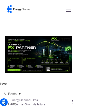
Post
All Posts
EnergyChannel Brasil
All Posts
20 de mai.
3 min de leitura