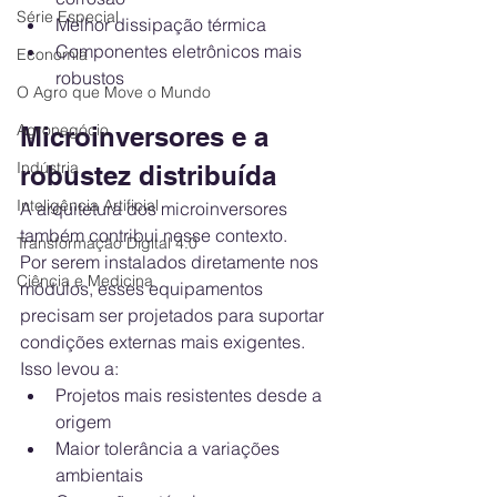
Série Especial
Melhor dissipação térmica
Componentes eletrônicos mais 
Economia
robustos
O Agro que Move o Mundo
Agronegócio
Microinversores e a 
Indústria
robustez distribuída
Inteligência Artificial
A arquitetura dos microinversores 
também contribui nesse contexto.
Transformação Digital 4.0
Por serem instalados diretamente nos 
Ciência e Medicina
módulos, esses equipamentos 
precisam ser projetados para suportar 
condições externas mais exigentes.
Isso levou a:
Projetos mais resistentes desde a 
origem
Maior tolerância a variações 
ambientais