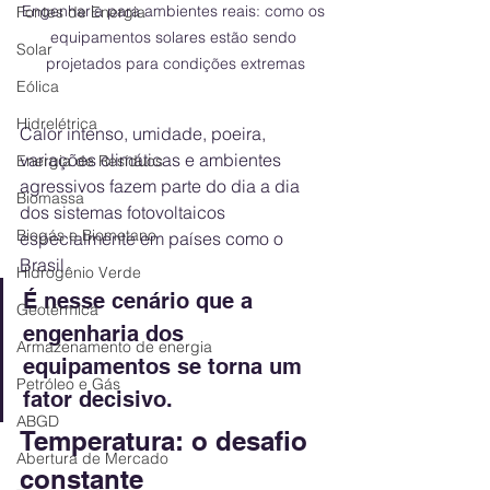
Engenharia para ambientes reais: como os 
Fontes de Energia
equipamentos solares estão sendo 
Solar
projetados para condições extremas
Eólica
Hidrelétrica
Calor intenso, umidade, poeira, 
variações climáticas e ambientes 
Energia de Resíduos
agressivos fazem parte do dia a dia 
Biomassa
dos sistemas fotovoltaicos 
Biogás e Biometano
especialmente em países como o 
Brasil.
Hidrogênio Verde
É nesse cenário que a 
Geotérmica
engenharia dos 
Armazenamento de energia
equipamentos se torna um 
Petróleo e Gás
fator decisivo.
ABGD
Temperatura: o desafio 
Abertura de Mercado
constante