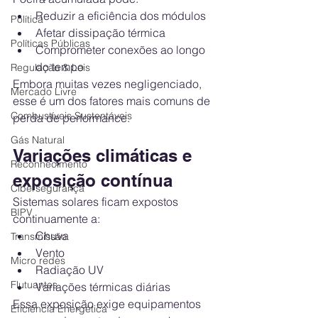
Reduzir a eficiência dos módulos
Política
Afetar dissipação térmica
Políticas Públicas
Comprometer conexões ao longo 
do tempo
Regulação & Leis
Embora muitas vezes negligenciado, 
Mercado Livre
esse é um dos fatores mais comuns de 
Combustíveis Sustentáveis
perda de performance.
Gás Natural
Variações climáticas e 
Reconhecimento
exposição contínua
Cibersegurança
Sistemas solares ficam expostos 
BIPV
continuamente a:
Chuva
Transmissão
Vento
Micro redes
Radiação UV
Flutuantes
Variações térmicas diárias
Essa exposição exige equipamentos 
Eficiência Energética