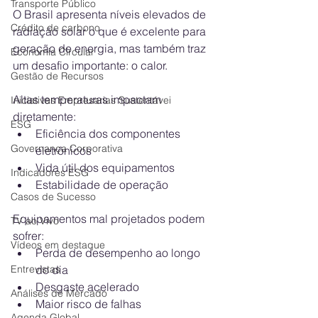
Transporte Público
O Brasil apresenta níveis elevados de 
Crédito de carbono
radiação solar o que é excelente para 
geração de energia, mas também traz 
Economia Circular
um desafio importante: o calor.
Gestão de Recursos
Altas temperaturas impactam 
Iniciativas Empresarias Sustentávei
diretamente:
ESG
Eficiência dos componentes 
Governança Corporativa
eletrônicos
Vida útil dos equipamentos
Indicadores ESG
Estabilidade de operação
Casos de Sucesso
Equipamentos mal projetados podem 
TV ao Vivo
sofrer:
Vídeos em destaque
Perda de desempenho ao longo 
Entrevistas
do dia
Desgaste acelerado
Análises de Mercado
Maior risco de falhas
Agenda Global