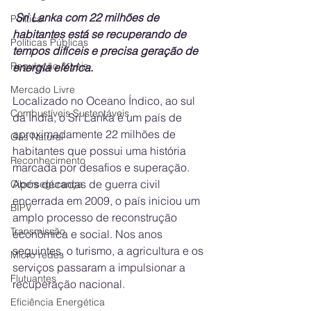
Sri Lanka com 22 milhões de 
Política
habitantes está se recuperando de 
Políticas Públicas
tempos difíceis e precisa geração de 
Regulação & Leis
energia elétrica.
Mercado Livre
Localizado no Oceano Índico, ao sul 
Combustíveis Sustentáveis
da Índia, o Sri Lanka é um país de 
aproximadamente 22 milhões de 
Gás Natural
habitantes que possui uma história 
Reconhecimento
marcada por desafios e superação. 
Após décadas de guerra civil 
Cibersegurança
encerrada em 2009, o país iniciou um 
BIPV
amplo processo de reconstrução 
Transmissão
econômica e social. Nos anos 
seguintes, o turismo, a agricultura e os 
Micro redes
serviços passaram a impulsionar a 
Flutuantes
recuperação nacional. 
Eficiência Energética