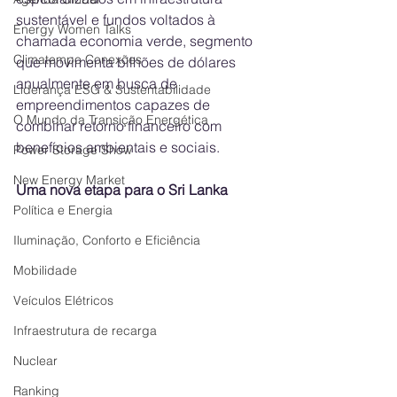
sustentável e fundos voltados à 
Energy Women Talks
chamada economia verde, segmento 
Climatempo Conexões
que movimenta bilhões de dólares 
anualmente em busca de 
Liderança ESG & Sustentabilidade
empreendimentos capazes de 
O Mundo da Transição Energética
combinar retorno financeiro com 
benefícios ambientais e sociais. 
Power Storage Show
New Energy Market
Uma nova etapa para o Sri Lanka
Política e Energia
Iluminação, Conforto e Eficiência
Mobilidade
Veículos Elétricos
Infraestrutura de recarga
Nuclear
Ranking