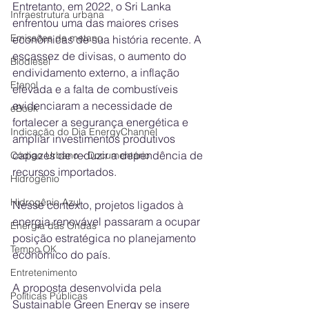
Entretanto, em 2022, o Sri Lanka 
Infraestrutura urbana
enfrentou uma das maiores crises 
Emissões de metano
econômicas de sua história recente. A 
escassez de divisas, o aumento do 
Biodiesel
endividamento externo, a inflação 
Etanol
elevada e a falta de combustíveis 
evidenciaram a necessidade de 
eBook
fortalecer a segurança energética e 
Indicação do Dia EnergyChannel
ampliar investimentos produtivos 
capazes de reduzir a dependência de 
Código Urbano - Documentário
recursos importados. 
Hidrogênio
Hidrogênio Azul
Nesse contexto, projetos ligados à 
energia renovável passaram a ocupar 
Energia das Ondas
posição estratégica no planejamento 
Tempo OK
econômico do país. 
Entretenimento
A proposta desenvolvida pela 
Políticas Públicas
Sustainable Green Energy se insere 