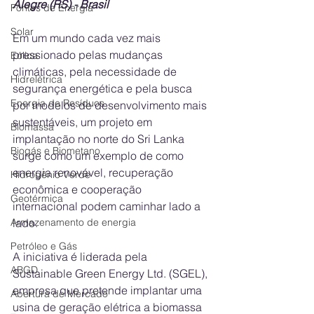
Alegre (RS) - Brasil 
Fontes de Energia
Solar
Em um mundo cada vez mais 
pressionado pelas mudanças 
Eólica
climáticas, pela necessidade de 
Hidrelétrica
segurança energética e pela busca 
Energia de Resíduos
por modelos de desenvolvimento mais 
sustentáveis, um projeto em 
Biomassa
implantação no norte do Sri Lanka 
Biogás e Biometano
surge como um exemplo de como 
energia renovável, recuperação 
Hidrogênio Verde
econômica e cooperação 
Geotérmica
internacional podem caminhar lado a 
lado. 
Armazenamento de energia
Petróleo e Gás
A iniciativa é liderada pela 
ABGD
Sustainable Green Energy Ltd. (SGEL), 
empresa que pretende implantar uma 
Abertura de Mercado
usina de geração elétrica a biomassa 