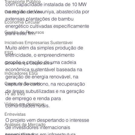
Transporte Público
com capacidade instalada de 10 MW 
na região de Vavuniya, abastecida por 
Crédito de carbono
extensas plantações de bambu 
Economia Circular
energético cultivadas especificamente 
Gestão de Recursos
para esse fim. 
Iniciativas Empresarias Sustentávei
Muito além da simples produção de 
ESG
eletricidade, o empreendimento 
propõe a criação de uma cadeia 
Governança Corporativa
econômica sustentável baseada na 
Indicadores ESG
geração de energia renovável, na 
captura de carbono, na recuperação 
Casos de Sucesso
de áreas subutilizadas e na geração 
TV ao Vivo
de emprego e renda para 
Vídeos em destaque
comunidades rurais. 
Entrevistas
O projeto vem despertando o interesse 
Análises de Mercado
de investidores internacionais 
especializados em infraestrutura 
Agenda Global