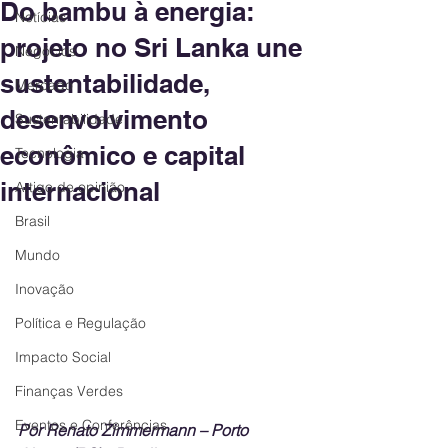
Do bambu à energia:
Notícias
projeto no Sri Lanka une
Negócios
sustentabilidade,
Mercado
desenvolvimento
Sustentabilidade
econômico e capital
Tecnologia
internacional
Artigo de opinião
Brasil
Mundo
Inovação
Política e Regulação
Impacto Social
Finanças Verdes
Eventos e Conferências
Por Renato Zimmermann – Porto 