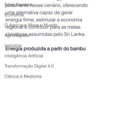
Série Especial
justamente nesse cenário, oferecendo 
uma alternativa capaz de gerar 
Economia
energia firme, estimular a economia 
O Agro que Move o Mundo
regional e contribuir para as metas 
climáticas assumidas pelo Sri Lanka. 
Agronegócio
Indústria
Energia produzida a partir do bambu
Inteligência Artificial
Transformação Digital 4.0
Ciência e Medicina