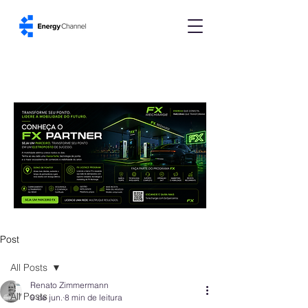
Post
All Posts
Renato Zimmermann
All Posts
9 de jun.
8 min de leitura