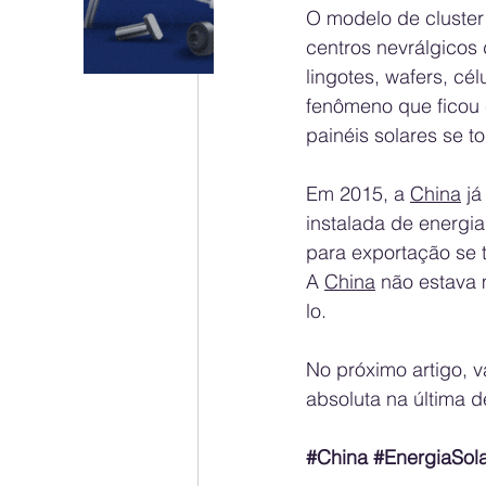
O modelo de cluster
centros nevrálgicos 
lingotes, wafers, cé
fenômeno que ficou 
painéis solares se t
Em 2015, a 
China
 j
instalada de energi
para exportação se 
A 
China
 não estava 
lo.
No próximo artigo, 
absoluta na última 
#China
#EnergiaSol