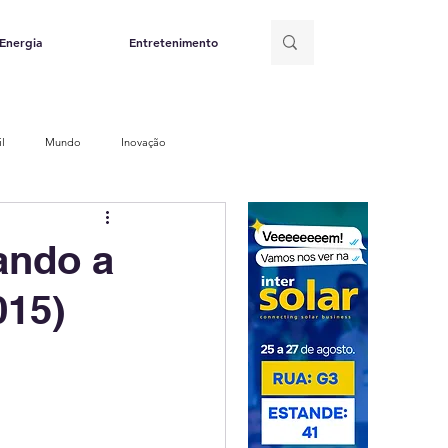
Energia
Entretenimento
il
Mundo
Inovação
olar
Eólica
Hidrelétrica
ando a
015)
o de energia
Petróleo e Gás
e Recursos