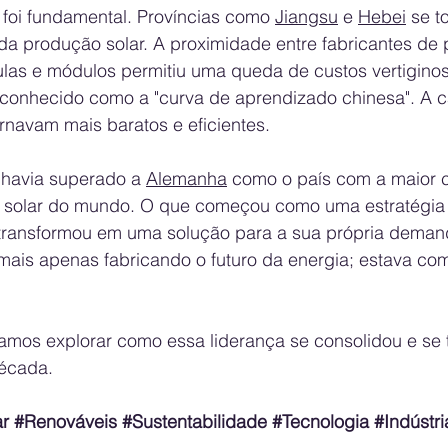
 foi fundamental. Províncias como 
Jiangsu
 e 
Hebei
 se t
da produção solar. A proximidade entre fabricantes de po
lulas e módulos permitiu uma queda de custos vertigino
conhecido como a "curva de aprendizado chinesa". A c
ornavam mais baratos e eficientes.
á havia superado a 
Alemanha
 como o país com a maior 
a solar do mundo. O que começou como uma estratégia
transformou em uma solução para a sua própria demand
mais apenas fabricando o futuro da energia; estava co
vamos explorar como essa liderança se consolidou e se 
década.
ar
#Renováveis
#Sustentabilidade
#Tecnologia
#Indústri