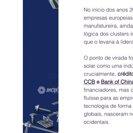
No início dos anos 2
empresas europeias,
manufatureira, aind
lógica dos clusters i
que o levaria à lider
O ponto de virada fo
solar como uma indús
crucialmente, 
crédit
CCB
 e 
Bank of Chin
financiadores, mas c
fluísse para as empr
tecnologia de forma
globais, nasceram n
ocidentais.