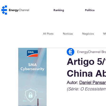
Ranking
Política
All Posts
Notícias
Negócios
M
EnergyChannel Bra
Política e Regulação
Impacto Social
Artigo 5
China Ab
Energia de Resíduos
Biomassa
Autor: 
Daniel Pansar
(Série: O Ecossistem
ABGD
Abertura de Mercado