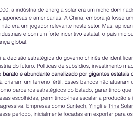
000, a indústria de energia solar era um nicho dominad
 japonesas e americanas. A 
China
, embora já fosse um
a não era um jogador relevante neste setor. Mas, aplic
ndustriais e com um forte incentivo estatal, o país inici
ança global.
i a decisão estratégica do governo chinês de identificar
tria do futuro. Políticas de subsídios, investimento ma
o barato e abundante canalizado por gigantes estatais 
a
, criaram um terreno fértil. Esses bancos não atuaram
omo parceiros estratégicos do Estado, garantindo que o
esas escolhidas, permitindo-lhes escalar a produção e i
 agressiva. Empresas como 
Suntech
, 
Yingli
 e 
Trina Solar
esse período, inicialmente focadas em exportar para o