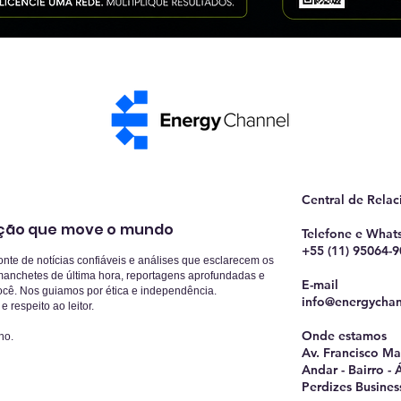
Central de Rela
ção que move o mundo
Telefone e Wha
+55 (11) 95064-
te de notícias confiáveis e análises que esclarecem os
nchetes de última hora, reportagens aprofundadas e
E-mail
ocê.
Nos guiamos por ética e independência.
info@energychan
 respeito ao leitor.
Onde estamos
ho.
Av. Francisco Ma
Andar - Bairro -
Perdizes Busines