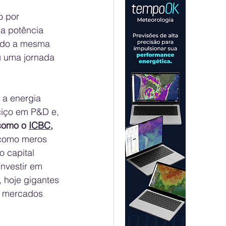
o por 
a potência 
ando a mesma 
ou uma jornada 
 a energia 
ciço em P&D e, 
como o 
ICBC
, 
 como meros 
 capital 
nvestir em 
, hoje gigantes 
s mercados 