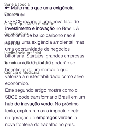
Série Especial
🔑
 Muito mais que uma exigência 
Economia
ambiental
O SBCE inaugura uma nova fase de 
O Agro que Move o Mundo
investimento e inovação
 no Brasil. A 
Agronegócio
economia de baixo carbono não é 
apenas uma exigência ambiental, mas 
Indústria
uma oportunidade de negócios 
Inteligência Artificial
bilionária. Startups, grandes empresas 
e comunidades locais poderão se 
Transformação Digital 4.0
beneficiar de um mercado que 
Ciência e Medicina
valoriza a sustentabilidade como ativo 
econômico.
Este segundo artigo mostra como o 
SBCE pode transformar o Brasil em um 
hub de inovação verde
. No próximo 
texto, exploraremos o impacto direto 
na geração de 
empregos verdes
, a 
nova fronteira do trabalho no país.