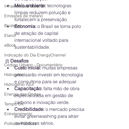
Meio ambiente:
 tecnologias 
Infraestrutura urbana
limpas reduzem poluição e 
Emissões de metano
fortalecem a preservação.
Biodiesel
Economia:
 o Brasil se torna polo 
de atração de capital 
Etanol
internacional voltado para 
eBook
sustentabilidade.
Indicação do Dia EnergyChannel
⚖️
 Desafios
Código Urbano - Documentário
Custo inicial:
 muitas empresas 
precisarão investir em tecnologia 
Hidrogênio
e consultoria para se adequar.
Hidrogênio Azul
Capacitação:
 falta mão de obra 
Energia das Ondas
especializada em gestão de 
carbono e inovação verde.
Tempo OK
Credibilidade:
 o mercado precisa 
Entretenimento
evitar greenwashing para atrair 
investidores sérios.
Políticas Públicas