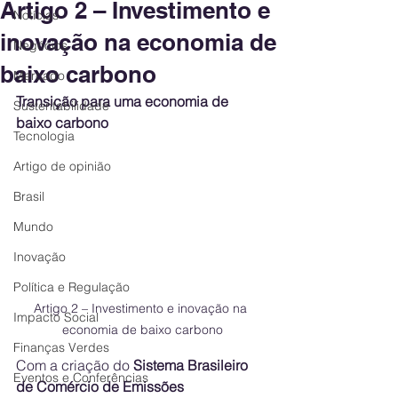
Artigo 2 – Investimento e
Notícias
inovação na economia de
Negócios
baixo carbono
Mercado
Transição para uma economia de 
Sustentabilidade
baixo carbono 
Tecnologia
Artigo de opinião
Brasil
Mundo
Inovação
Política e Regulação
Artigo 2 – Investimento e inovação na 
Impacto Social
economia de baixo carbono
Finanças Verdes
Com a criação do 
Sistema Brasileiro 
Eventos e Conferências
de Comércio de Emissões 