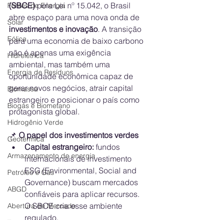
(SBCE)
 pela Lei nº 15.042, o Brasil 
Fontes de Energia
abre espaço para uma nova onda de 
Solar
investimentos e inovação
. A transição 
Eólica
para uma economia de baixo carbono 
não é apenas uma exigência 
Hidrelétrica
ambiental, mas também uma 
Energia de Resíduos
oportunidade econômica capaz de 
gerar novos negócios, atrair capital 
Biomassa
estrangeiro e posicionar o país como 
Biogás e Biometano
protagonista global.
Hidrogênio Verde
📌
 O papel dos investimentos verdes
Geotérmica
Capital estrangeiro:
 fundos 
Armazenamento de energia
internacionais de investimento 
ESG (Environmental, Social and 
Petróleo e Gás
Governance) buscam mercados 
ABGD
confiáveis para aplicar recursos. 
O SBCE cria esse ambiente 
Abertura de Mercado
regulado.