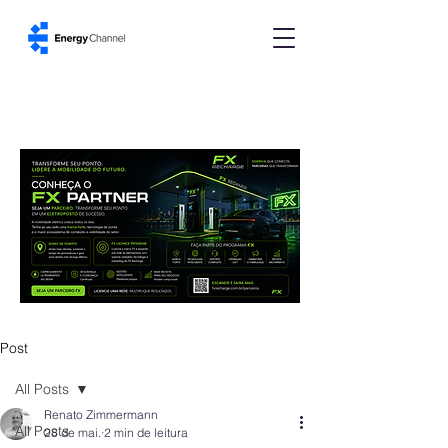
Post
All Posts
Renato Zimmermann
All Posts
28 de mai.
2 min de leitura