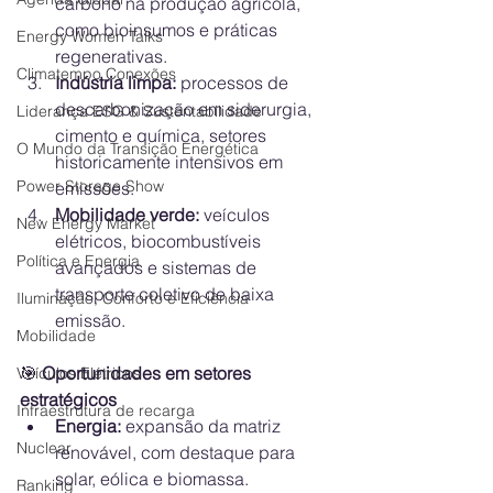
carbono na produção agrícola, 
como bioinsumos e práticas 
Energy Women Talks
regenerativas.
Climatempo Conexões
Indústria limpa:
 processos de 
descarbonização em siderurgia, 
Liderança ESG & Sustentabilidade
cimento e química, setores 
O Mundo da Transição Energética
historicamente intensivos em 
Power Storage Show
emissões.
Mobilidade verde:
 veículos 
New Energy Market
elétricos, biocombustíveis 
Política e Energia
avançados e sistemas de 
transporte coletivo de baixa 
Iluminação, Conforto e Eficiência
emissão.
Mobilidade
🎯
 Oportunidades em setores 
Veículos Elétricos
estratégicos
Infraestrutura de recarga
Energia:
 expansão da matriz 
Nuclear
renovável, com destaque para 
solar, eólica e biomassa.
Ranking