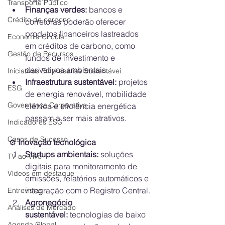
Transporte Público
Finanças verdes:
 bancos e 
Crédito de carbono
corretoras poderão oferecer 
produtos financeiros lastreados 
Economia Circular
em créditos de carbono, como 
Gestão de Recursos
fundos de investimento e 
derivativos ambientais.
Iniciativas Empresarias Sustentávei
Infraestrutura sustentável:
 projetos 
ESG
de energia renovável, mobilidade 
Governança Corporativa
elétrica e eficiência energética 
passam a ser mais atrativos.
Indicadores ESG
Casos de Sucesso
⚙️
 Inovação tecnológica
Startups ambientais:
 soluções 
TV ao Vivo
digitais para monitoramento de 
Vídeos em destaque
emissões, relatórios automáticos e 
integração com o Registro Central.
Entrevistas
Agronegócio 
Análises de Mercado
sustentável:
 tecnologias de baixo 
Agenda Global