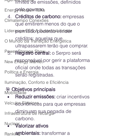
limites de emissões, definidos 
pelo governo.
Energy Women Talks
Créditos de carbono:
 empresas 
Climatempo Conexões
que emitirem menos do que o 
Liderança ESG & Sustentabilidade
permitido poderão vender 
créditos; aquelas que 
O Mundo da Transição Energética
ultrapassarem terão que comprar.
Power Storage Show
Registro central:
 o Serpro será 
responsável por gerir a plataforma 
New Energy Market
oficial onde todas as transações 
Política e Energia
serão registradas.
Iluminação, Conforto e Eficiência
🎯
 Objetivos principais
Mobilidade
Reduzir emissões:
 criar incentivos 
Veículos Elétricos
econômicos para que empresas 
diminuam sua pegada de 
Infraestrutura de recarga
carbono.
Nuclear
Valorizar ativos 
ambientais:
 transformar a 
Ranking