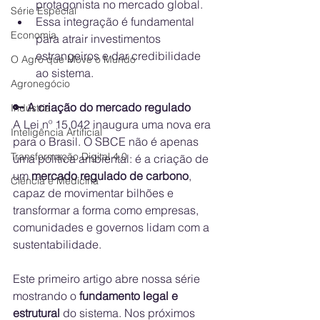
protagonista no mercado global.
Série Especial
Essa integração é fundamental 
Economia
para atrair investimentos 
estrangeiros e dar credibilidade 
O Agro que Move o Mundo
ao sistema.
Agronegócio
🔑
 A criação do mercado regulado
Indústria
A Lei nº 15.042 inaugura uma nova era 
Inteligência Artificial
para o Brasil. O SBCE não é apenas 
Transformação Digital 4.0
uma política ambiental: é a criação de 
um 
mercado regulado de carbono
, 
Ciência e Medicina
capaz de movimentar bilhões e 
transformar a forma como empresas, 
comunidades e governos lidam com a 
sustentabilidade.
Este primeiro artigo abre nossa série 
mostrando o 
fundamento legal e 
estrutural
 do sistema. Nos próximos 