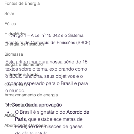
Fontes de Energia
Solar
Eólica
Hidrelétrica
Artigo 1 – A Lei nº 15.042 e o Sistema 
Brasileiro de Comércio de Emissões (SBCE)
Energia de Resíduos
Biomassa
Este artigo inaugura nossa série de 15 
Biogás e Biometano
textos sobre o tema, explorando como 
Hidrogênio Verde
o SBCE funciona, seus objetivos e o 
impacto esperado para o Brasil e para 
Geotérmica
o mundo.
Armazenamento de energia
📌
 Contexto da aprovação
Petróleo e Gás
O Brasil é signatário do 
Acordo de 
ABGD
Paris
, que estabelece metas de 
Abertura de Mercado
redução de emissões de gases 
de efeito estufa.