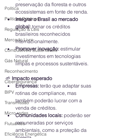
preservação da floresta e outros 
Política
ecossistemas em fonte de renda.
Políticas Públicas
Integrar o Brasil ao mercado 
global:
 tornar os créditos 
Regulação & Leis
brasileiros reconhecidos 
Mercado Livre
internacionalmente.
Promover inovação:
 estimular 
Combustíveis Sustentáveis
investimentos em tecnologias 
Gás Natural
limpas e processos sustentáveis.
Reconhecimento
🌱
 Impacto esperado
Cibersegurança
Empresas:
 terão que adaptar suas 
BIPV
rotinas de compliance, mas 
também poderão lucrar com a 
Transmissão
venda de créditos.
Micro redes
Comunidades locais:
 poderão ser 
remuneradas por serviços 
Flutuantes
ambientais, como a proteção da 
Eficiência Energética
floresta.