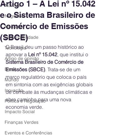
Artigo 1 – A Lei nº 15.042
Notícias
e o Sistema Brasileiro de
Negócios
Comércio de Emissões
Mercado
(SBCE)
Sustentabilidade
O Brasil deu um passo histórico ao 
Tecnologia
aprovar a 
Lei nº 15.042
, que institui o 
Artigo de opinião
Sistema Brasileiro de Comércio de 
Brasil
Emissões (SBCE)
. Trata-se de um 
marco regulatório que coloca o país 
Mundo
em sintonia com as exigências globais 
Inovação
de combate às mudanças climáticas e 
abre caminho para uma nova 
Política e Regulação
economia verde.
Impacto Social
Finanças Verdes
Eventos e Conferências