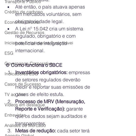
Transporte Público
Até então, o país atuava apenas 
Crédito de carbono
em mercados voluntários, sem 
obrigatoriedade legal.
Economia Circular
A Lei nº 15.042 cria um sistema 
Gestão de Recursos
regulado, obrigatório e com 
Iniciativas Empresarias Sustentávei
potencial de integração 
internacional.
ESG
Governança Corporativa
⚙️
 Como funciona o SBCE
Inventários obrigatórios:
 empresas 
Indicadores ESG
de setores regulados deverão 
Casos de Sucesso
medir e reportar suas emissões de 
gases de efeito estufa.
TV ao Vivo
Processo de MRV (Mensuração, 
Vídeos em destaque
Reporte e Verificação):
 garante 
Entrevistas
que os dados sejam auditados e 
transparentes.
Análises de Mercado
Metas de redução:
 cada setor terá 
Agenda Global