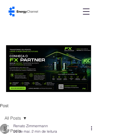
Post
All Posts
Renato Zimmermann
All Posts
26 de mai.
2 min de leitura