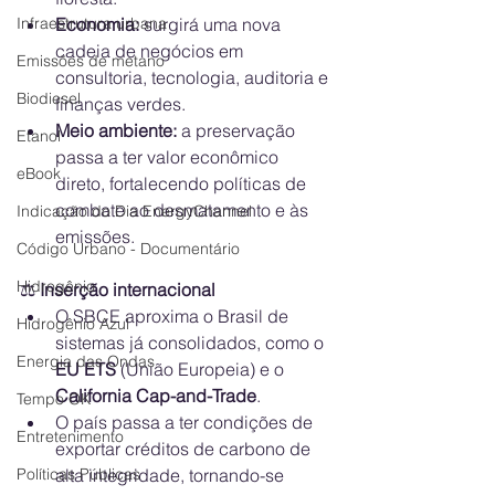
Infraestrutura urbana
Economia:
 surgirá uma nova 
cadeia de negócios em 
Emissões de metano
consultoria, tecnologia, auditoria e 
Biodiesel
finanças verdes.
Meio ambiente:
 a preservação 
Etanol
passa a ter valor econômico 
eBook
direto, fortalecendo políticas de 
combate ao desmatamento e às 
Indicação do Dia EnergyChannel
emissões.
Código Urbano - Documentário
Hidrogênio
⚖️
 Inserção internacional
O SBCE aproxima o Brasil de 
Hidrogênio Azul
sistemas já consolidados, como o 
Energia das Ondas
EU ETS
 (União Europeia) e o 
California Cap-and-Trade
.
Tempo OK
O país passa a ter condições de 
Entretenimento
exportar créditos de carbono de 
Políticas Públicas
alta integridade, tornando-se 