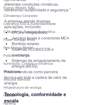
diferentes condições climáticas, 
Energy Women Talks
oferecendo durabilidade e segurança.”
Climatempo Conexões
A empresa atende diversas 
Liderança ESG & Sustentabilidade
aplicações, incluindo:
O Mundo da Transição Energética
EPCs e integradores
Junction boxes e conectores MC4
Power Storage Show
Bombas solares
New Energy Market
Sistemas ACDB/DCDB e 
inversores
Política e Energia
Sistemas de armazenamento de 
Iluminação, Conforto e Eficiência
energia (BESS)
Posicionando-se como parceira 
Mobilidade
técnica em toda a cadeia de valor da 
Veículos Elétricos
energia.
Infraestrutura de recarga
Tecnologia, conformidade e 
Nuclear
escala
Ranking