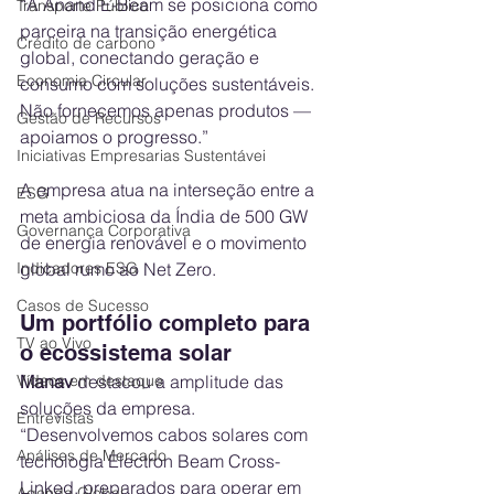
“A Anand E-Beam se posiciona como 
Transporte Público
parceira na transição energética 
Crédito de carbono
global, conectando geração e 
Economia Circular
consumo com soluções sustentáveis. 
Não fornecemos apenas produtos — 
Gestão de Recursos
apoiamos o progresso.”
Iniciativas Empresarias Sustentávei
A empresa atua na interseção entre a 
ESG
meta ambiciosa da Índia de 500 GW 
Governança Corporativa
de energia renovável e o movimento 
global rumo ao Net Zero.
Indicadores ESG
Casos de Sucesso
Um portfólio completo para 
TV ao Vivo
o ecossistema solar
Manav
 destacou a amplitude das 
Vídeos em destaque
soluções da empresa.
Entrevistas
“Desenvolvemos cabos solares com 
Análises de Mercado
tecnologia Electron Beam Cross-
Linked, preparados para operar em 
Agenda Global