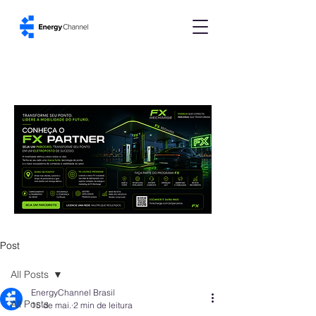
Post
All Posts
EnergyChannel Brasil
All Posts
15 de mai.
2 min de leitura