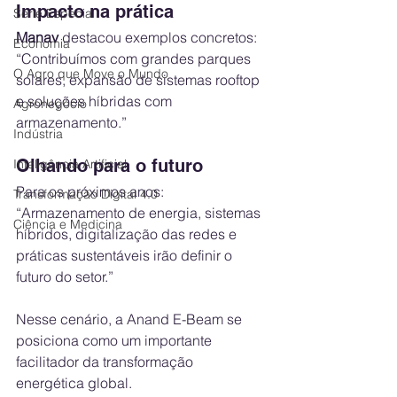
Impacto na prática
Série Especial
Manav
 destacou exemplos concretos:
Economia
“Contribuímos com grandes parques 
O Agro que Move o Mundo
solares, expansão de sistemas rooftop 
e soluções híbridas com 
Agronegócio
armazenamento.”
Indústria
Olhando para o futuro
Inteligência Artificial
Para os próximos anos:
Transformação Digital 4.0
“Armazenamento de energia, sistemas 
Ciência e Medicina
híbridos, digitalização das redes e 
práticas sustentáveis irão definir o 
futuro do setor.”
Nesse cenário, a Anand E-Beam se 
posiciona como um importante 
facilitador da transformação 
energética global.