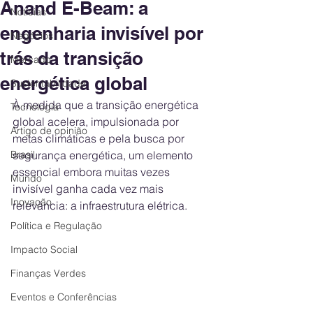
Anand E-Beam: a
Notícias
engenharia invisível por
Negócios
trás da transição
Mercado
energética global
Sustentabilidade
À medida que a transição energética 
Tecnologia
global acelera, impulsionada por 
Artigo de opinião
metas climáticas e pela busca por 
Brasil
segurança energética, um elemento 
essencial embora muitas vezes 
Mundo
invisível ganha cada vez mais 
Inovação
relevância: a infraestrutura elétrica.
Política e Regulação
Impacto Social
Finanças Verdes
Eventos e Conferências