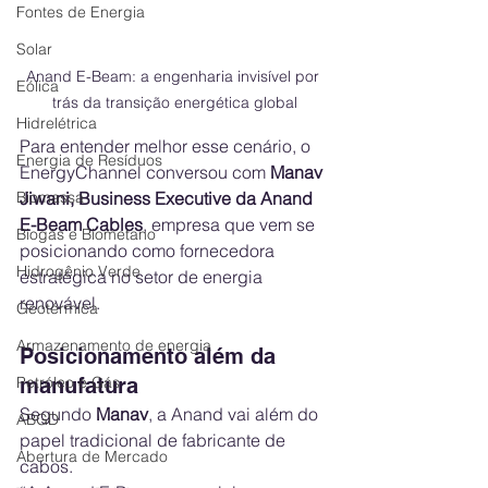
Fontes de Energia
Solar
Anand E-Beam: a engenharia invisível por 
Eólica
trás da transição energética global
Hidrelétrica
Para entender melhor esse cenário, o 
Energia de Resíduos
EnergyChannel conversou com 
Manav 
Jiwani, Business Executive da Anand 
Biomassa
E-Beam Cables
, empresa que vem se 
Biogás e Biometano
posicionando como fornecedora 
Hidrogênio Verde
estratégica no setor de energia 
renovável.
Geotérmica
Armazenamento de energia
Posicionamento além da 
manufatura
Petróleo e Gás
Segundo 
Manav
, a Anand vai além do 
ABGD
papel tradicional de fabricante de 
Abertura de Mercado
cabos.