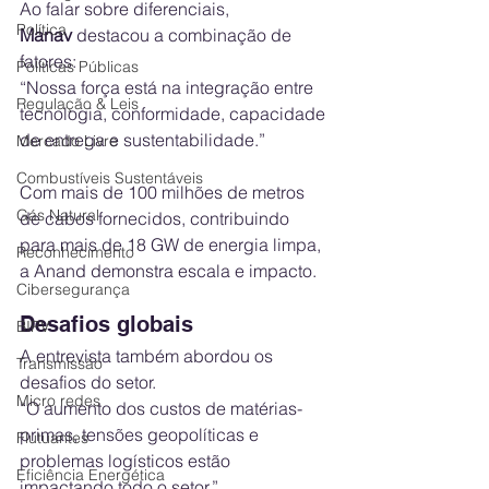
Ao falar sobre diferenciais, 
Política
Manav
 destacou a combinação de 
fatores:
Políticas Públicas
“Nossa força está na integração entre 
Regulação & Leis
tecnologia, conformidade, capacidade 
de entrega e sustentabilidade.”
Mercado Livre
Combustíveis Sustentáveis
Com mais de 100 milhões de metros 
Gás Natural
de cabos fornecidos, contribuindo 
para mais de 18 GW de energia limpa, 
Reconhecimento
a Anand demonstra escala e impacto.
Cibersegurança
Desafios globais
BIPV
A entrevista também abordou os 
Transmissão
desafios do setor.
Micro redes
“O aumento dos custos de matérias-
primas, tensões geopolíticas e 
Flutuantes
problemas logísticos estão 
Eficiência Energética
impactando todo o setor.”