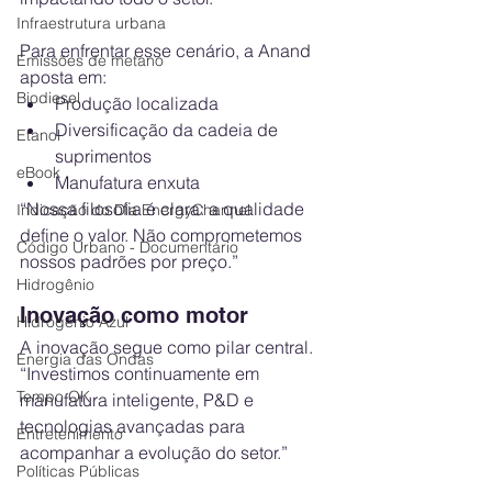
Infraestrutura urbana
Para enfrentar esse cenário, a Anand 
Emissões de metano
aposta em:
Biodiesel
Produção localizada
Diversificação da cadeia de 
Etanol
suprimentos
eBook
Manufatura enxuta
“Nossa filosofia é clara: a qualidade 
Indicação do Dia EnergyChannel
define o valor. Não comprometemos 
Código Urbano - Documentário
nossos padrões por preço.”
Hidrogênio
Inovação como motor
Hidrogênio Azul
A inovação segue como pilar central.
Energia das Ondas
“Investimos continuamente em 
Tempo OK
manufatura inteligente, P&D e 
tecnologias avançadas para 
Entretenimento
acompanhar a evolução do setor.”
Políticas Públicas