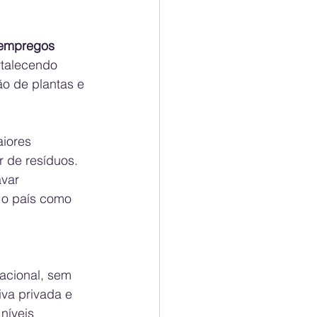
empregos 
ortalecendo 
o de plantas e 
iores 
 de resíduos. 
var 
 o país como 
acional, sem 
iva privada e 
níveis 