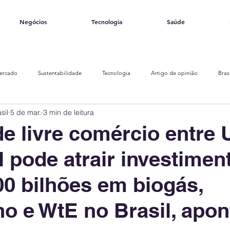
Negócios
Tecnologia
Saúde
ercado
Sustentabilidade
Tecnologia
Artigo de opinião
Bras
sil
5 de mar.
3 min de leitura
Finanças Verdes
Eventos e Conferências
Fontes de Energia
S
e livre comércio entre 
 pode atrair investimen
Biogás e Biometano
Hidrogênio Verde
Geotérmica
Armazenament
00 bilhões em biogás,
Transporte Público
Crédito de carbono
Economia Circular
Gestão d
o e WtE no Brasil, apon