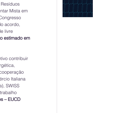
e Resíduos 
ntar Mista em 
 Congresso 
o acordo, 
 livre 
to estimado em 
vo contribuir 
gética, 
 cooperação 
cio Italiana 
a), SWISS 
rabalho 
es – EUCD 