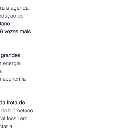
ara a agenda 
rodução de 
tano 
86 vezes mais 
 grandes 
r energia 
z 
da economia 
a frota de 
 do biometano 
al fóssil em 
tar a 