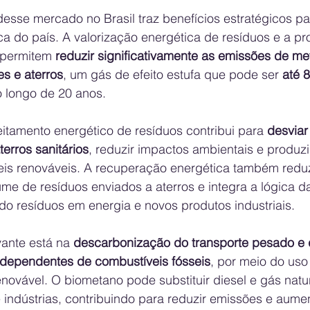
esse mercado no Brasil traz benefícios estratégicos p
ca do país. A valorização energética de resíduos e a p
 permitem 
reduzir significativamente as emissões de me
es e aterros
, um gás de efeito estufa que pode ser 
até 
o longo de 20 anos. 
itamento energético de resíduos contribui para 
desviar
terros sanitários
, reduzir impactos ambientais e produzi
veis renováveis. A recuperação energética também redu
ume de resíduos enviados a aterros e integra a lógica 
ndo resíduos em energia e novos produtos industriais. 
vante está na 
descarbonização do transporte pesado e d
 dependentes de combustíveis fósseis
, por meio do uso
ovável. O biometano pode substituir diesel e gás natur
indústrias, contribuindo para reduzir emissões e aumen