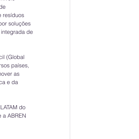
de 
 resíduos 
por soluções 
 integrada de 
l (Global 
sos países, 
over as 
ca e da 
e LATAM do 
re a ABREN 