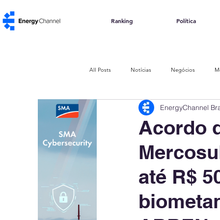
Ranking
Política
All Posts
Notícias
Negócios
M
EnergyChannel Bra
Política e Regulação
Impacto Social
Acordo d
Mercosul
Energia de Resíduos
Biomassa
até R$ 5
ABGD
Abertura de Mercado
biometan