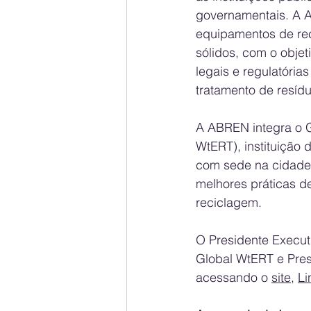
governamentais. A A
equipamentos de rec
sólidos, com o obje
legais e regulatória
tratamento de resídu
A ABREN integra o G
WtERT), instituição 
com sede na cidade 
melhores práticas d
reciclagem. 
O Presidente Execut
Global WtERT e Pres
acessando o 
site
, 
Li