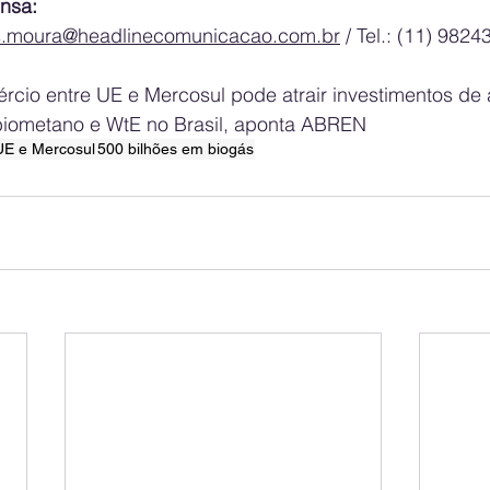
nsa: 
s.moura@headlinecomunicacao.com.br
 / Tel.: (11) 982
rcio entre UE e Mercosul pode atrair investimentos de 
biometano e WtE no Brasil, aponta ABREN
UE e Mercosul
500 bilhões em biogás