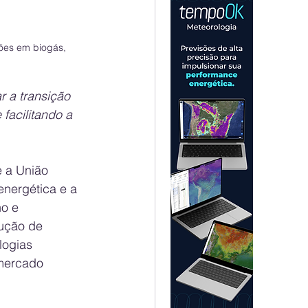
hões em biogás, 
r a transição 
facilitando a 
e a União 
energética e a 
o e 
ução de 
logias 
 mercado 