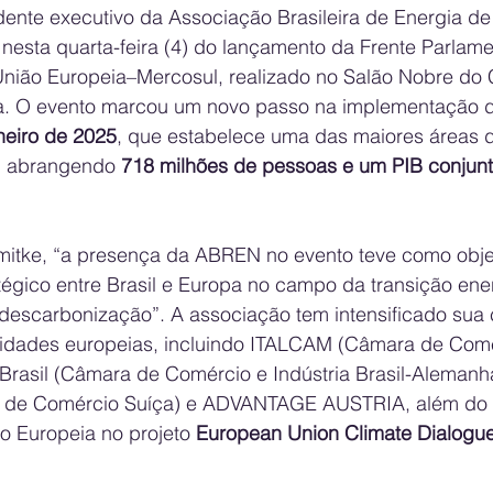
dente executivo da Associação Brasileira de Energia d
nesta quarta-feira (4) do lançamento da Frente Parlame
União Europeia–Mercosul, realizado no Salão Nobre do
ia. O evento marcou um novo passo na implementação d
neiro de 2025
, que estabelece uma das maiores áreas de
 abrangendo 
718 milhões de pessoas e um PIB conjun
tke, “a presença da ABREN no evento teve como objeti
tégico entre Brasil e Europa no campo da transição ener
 descarbonização”. A associação tem intensificado sua
ntidades europeias, incluindo ITALCAM (Câmara de Comér
Brasil (Câmara de Comércio e Indústria Brasil-Alemanh
 de Comércio Suíça) e ADVANTAGE AUSTRIA, além do t
o Europeia no projeto 
European Union Climate Dialogu