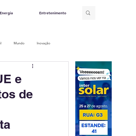
Energia
Entretenimento
il
Mundo
Inovação
olar
Eólica
Hidrelétrica
UE e
tos de
o de energia
Petróleo e Gás
e Recursos
ta