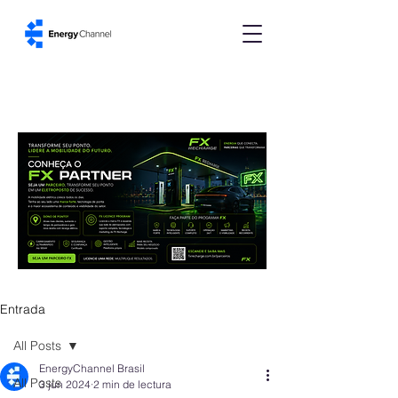
Entrada
All Posts
EnergyChannel Brasil
All Posts
3 jun 2024
2 min de lectura