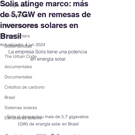
Solis atinge marco: más
energía solar
de 5,7GW en remesas de
Lanzamiento
inversores solares en
Hidrógeno Verde
Brasil
Data Centers
Actualizado:
4 jun 2024
Sostenibilidad
La empresa Solis tiene una potencia 
The Urban Code
en energía solar.
documentales
Documentales
Créditos de carbono
Brasil
Sistemas solares
Solis já despachou mais de 5,7 gigavatios 
Estructuras solares
(GW) de energía solar en Brasil