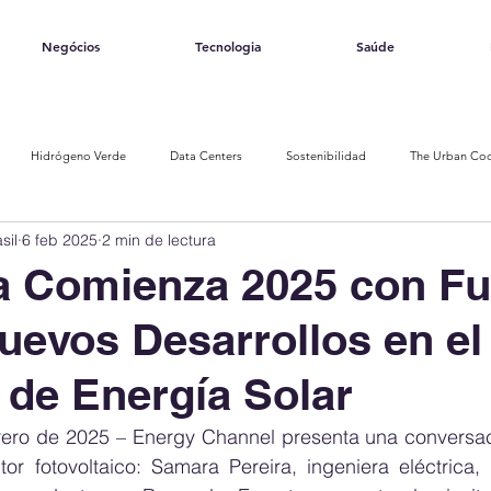
Negócios
Tecnologia
Saúde
Hidrógeno Verde
Data Centers
Sostenibilidad
The Urban Co
sil
6 feb 2025
2 min de lectura
Brasil
Sistemas solares
Estructuras solares
a Comienza 2025 con Fu
Nuevos Desarrollos en el
de Energía Solar
rero de 2025 – Energy Channel presenta una conversaci
or fotovoltaico: Samara Pereira, ingeniera eléctrica, 