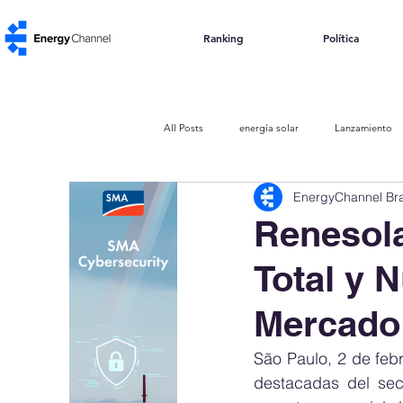
Ranking
Política
All Posts
energía solar
Lanzamiento
EnergyChannel Bra
Documentales
Créditos de carbono
Renesol
Total y 
Mercado 
São Paulo, 2 de feb
destacadas del sect