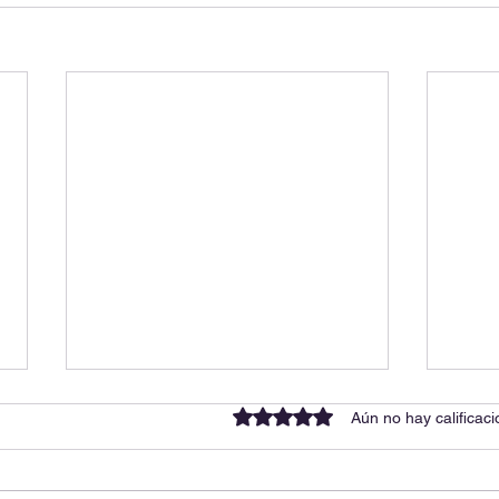
Obtuvo 0 de 5 estrellas.
Aún no hay calificac