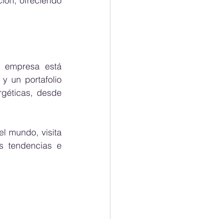
ión, ofreciendo 
 empresa está 
 un portafolio 
géticas, desde 
Para saber más sobre Renesola y discutir temas de energía en Brasil y en el mundo, visita 
s tendencias e 