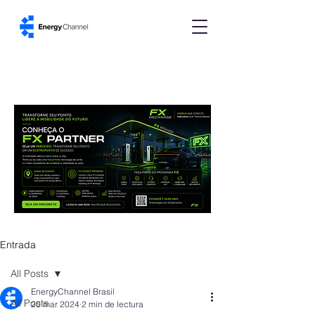
Entrada
All Posts
EnergyChannel Brasil
All Posts
20 mar 2024
2 min de lectura