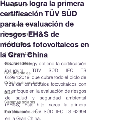
Huasun logra la primera
energía solar
certificación TÜV SÜD
Lanzamiento
para la evaluación de
Hidrógeno Verde
riesgos EH&S de
Data Centers
módulos fotovoltaicos en
Sostenibilidad
la Gran China
The Urban Code
documentales
Huasun Energy obtiene la certificación 
inaugural TÜV SÜD IEC TS 
Documentales
62994:2019, que cubre todo el ciclo de 
Créditos de carbono
vida de los módulos fotovoltaicos con 
un enfoque en la evaluación de riesgos 
Brasil
de salud y seguridad ambiental 
Sistemas solares
(EH&S). Este hito marca la primera 
certificación TÜV SÜD IEC TS 62994 
Estructuras solares
en la Gran China.