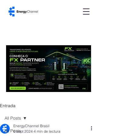
Entrada
All Posts
EnergyChannel Brasil
All Posts
6 sept 2024
4 min de lectura