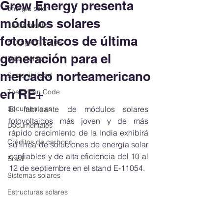
Grew Energy presenta
energía solar
módulos solares
Lanzamiento
fotovoltaicos de última
Hidrógeno Verde
generación para el
Data Centers
mercado norteamericano
Sostenibilidad
en RE+
The Urban Code
documentales
El fabricante de módulos solares 
fotovoltaicos más joven y de más 
Documentales
rápido crecimiento de la India exhibirá 
Créditos de carbono
su línea de soluciones de energía solar 
confiables y de alta eficiencia del 10 al 
Brasil
12 de septiembre en el stand E-11054.
Sistemas solares
Estructuras solares