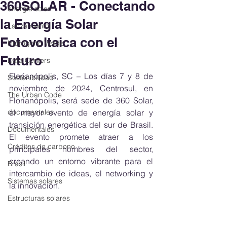
360SOLAR - Conectando
energía solar
la Energía Solar
Lanzamiento
Fotovoltaica con el
Hidrógeno Verde
Futuro
Data Centers
Florianópolis, SC – Los días 7 y 8 de 
Sostenibilidad
noviembre de 2024, Centrosul, en 
The Urban Code
Florianópolis, será sede de 360 ​​Solar, 
documentales
el mayor evento de energía solar y 
transición energética del sur de Brasil. 
Documentales
El evento promete atraer a los 
Créditos de carbono
principales nombres del sector, 
creando un entorno vibrante para el 
Brasil
intercambio de ideas, el networking y 
Sistemas solares
la innovación.
Estructuras solares